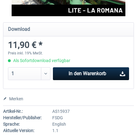
FSDG - Grönland Kulusuk MSFS
Aerosoft Airport Bonair
Download
11,90 € *
8,99 € *
11,95 € *
Preis inkl. 19% MwSt.
Als Sofortdownload verfügbar
In den
Warenkorb
Merken
Artikel-Nr.:
AS15937
Hersteller/Publisher:
FSDG
Sprache:
English
Aktuelle Version:
1.1