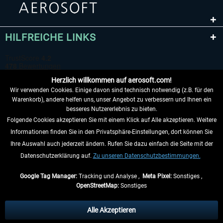
HILFREICHE LINKS
Herzlich willkommen auf aerosoft.com!
Wir verwenden Cookies. Einige davon sind technisch notwendig (z.B. für den
Warenkorb), andere helfen uns, unser Angebot zu verbessern und Ihnen ein
besseres Nutzererlebnis zu bieten.
Folgende Cookies akzeptieren Sie mit einem Klick auf Alle akzeptieren. Weitere
VERTRAG WIDERRUFEN
Informationen finden Sie in den Privatsphäre-Einstellungen, dort können Sie
Ihre Auswahl auch jederzeit ändern. Rufen Sie dazu einfach die Seite mit der
INFORMATIONEN
Datenschutzerklärung auf.
Zu unseren Datenschutzbestimmungen.
NICHTS MEHR VERPASSEN
Google Tag Manager:
Tracking und Analyse ,
Meta Pixel:
Sonstiges ,
OpenStreetMap:
Sonstiges
* Alle Preise inkl. gesetzl. Mehrwertsteuer zzgl.
Versandkosten
, wenn nicht
anders beschrieben.
Alle Akzeptieren
** Gilt für Lieferungen innerhalb Deutschlands, Lieferzeiten für andere Länder