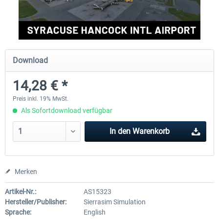
FSDG - Grönland Kulusuk MSFS
Aerosoft Airport Bonair
Download
8,99 € *
11,95 € *
14,28 € *
Preis inkl. 19% MwSt.
Als Sofortdownload verfügbar
In den
Warenkorb
Merken
Artikel-Nr.:
AS15323
Hersteller/Publisher:
Sierrasim Simulation
Sprache:
English