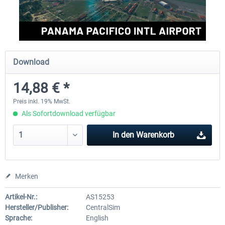
FSDG - Grönland Kulusuk MSFS
Aerosoft Airport Bonair
Download
8,99 € *
11,95 € *
14,88 € *
Preis inkl. 19% MwSt.
Als Sofortdownload verfügbar
In den
Warenkorb
Merken
Artikel-Nr.:
AS15253
Hersteller/Publisher:
CentralSim
Sprache:
English