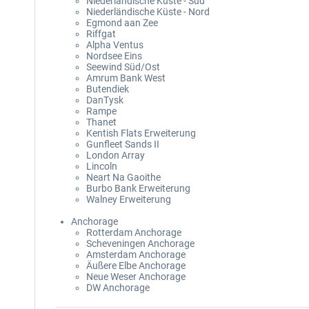
Niederländische Küste - Süd
Niederländische Küste - Nord
Egmond aan Zee
Riffgat
Alpha Ventus
Nordsee Eins
Seewind Süd/Ost
Amrum Bank West
Butendiek
DanTysk
Rampe
Thanet
Kentish Flats Erweiterung
Gunfleet Sands II
London Array
Lincoln
Neart Na Gaoithe
Burbo Bank Erweiterung
Walney Erweiterung
Anchorage
Rotterdam Anchorage
Scheveningen Anchorage
Amsterdam Anchorage
Äußere Elbe Anchorage
Neue Weser Anchorage
DW Anchorage