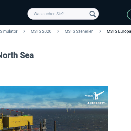
 Simulator
MSFS 2020
MSFS Szenerien
MSFS Europ
North Sea