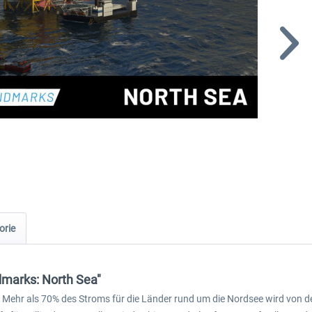
orie
dmarks: North Sea"
 Mehr als 70% des Stroms für die Länder rund um die Nordsee wird von d