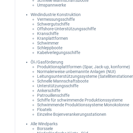
Schnelle Mannschaftsboote
Umspannwerke
Windindustrie Konstruktion
Vermessungsschiffe
Schwergutschiffe
Offshore-Unterstützungsschiffe
Kranschiffe
Kranplattformen
Schwimmer
Schleppboote
Kabelverlegungsschiffe
Öl-/Gasförderung
Produktionsplattformen (Spar, Jack-up, konforme)
Normalerweise unbemannte Anlagen (NUI)
Leitungsunterstützungssysteme (Satellitenstatione
Schnelle Mannschaftsboote
Unterstützungsschiffe
Ankerschiffe
Patrouillenschiffe
Schiffe für schwimmende Produktionssysteme
Schwimmende Produktionssysteme Monokolonne
Floatels
Einzelne Bojenverankerungsstationen
Alle Windparks
Borssele