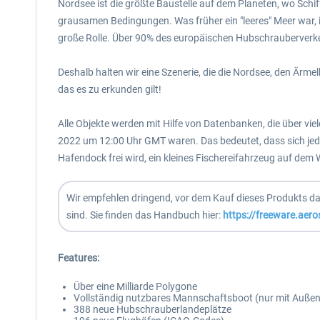
Nordsee ist die größte Baustelle auf dem Planeten, wo Schi
grausamen Bedingungen. Was früher ein "leeres" Meer war, is
große Rolle. Über 90% des europäischen Hubschrauberverkeh
Deshalb halten wir eine Szenerie, die die Nordsee, den Ärmel
das es zu erkunden gilt!
Alle Objekte werden mit Hilfe von Datenbanken, die über vie
2022 um 12:00 Uhr GMT waren. Das bedeutet, dass sich jedes 
Hafendock frei wird, ein kleines Fischereifahrzeug auf dem
Wir empfehlen dringend, vor dem Kauf dieses Produkts da
sind. Sie finden das Handbuch hier:
https://freeware.ae
Features:
Über eine Milliarde Polygone
Vollständig nutzbares Mannschaftsboot (nur mit Auße
388 neue Hubschrauberlandeplätze