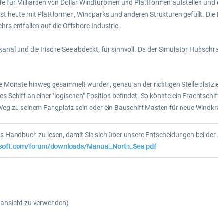
ffe für Milliarden von Dollar Windturbinen und Plattformen aufstellen un
t heute mit Plattformen, Windparks und anderen Strukturen gefüllt. Die Lu
rs entfallen auf die Offshore-Industrie.
kanal und die Irische See abdeckt, für sinnvoll. Da der Simulator Hubschra
le Monate hinweg gesammelt wurden, genau an der richtigen Stelle platziert
Schiff an einer "logischen" Position befindet. So könnte ein Frachtschif
 Weg zu seinem Fangplatz sein oder ein Bauschiff Masten für neue Windkr
s Handbuch zu lesen, damit Sie sich über unsere Entscheidungen bei de
rosoft.com/forum/downloads/Manual_North_Sea.pdf
nansicht zu verwenden)