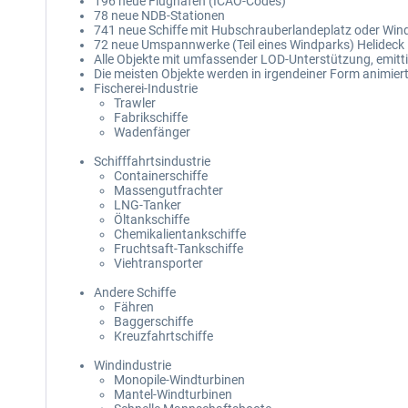
196 neue Flughäfen (ICAO-Codes)
78 neue NDB-Stationen
741 neue Schiffe mit Hubschrauberlandeplatz oder Win
72 neue Umspannwerke (Teil eines Windparks) Helideck
Alle Objekte mit umfassender LOD-Unterstützung, emit
Die meisten Objekte werden in irgendeiner Form animiert
Fischerei-Industrie
Trawler
Fabrikschiffe
Wadenfänger
Schifffahrtsindustrie
Containerschiffe
Massengutfrachter
LNG-Tanker
Öltankschiffe
Chemikalientankschiffe
Fruchtsaft-Tankschiffe
Viehtransporter
Andere Schiffe
Fähren
Baggerschiffe
Kreuzfahrtschiffe
Windindustrie
Monopile-Windturbinen
Mantel-Windturbinen