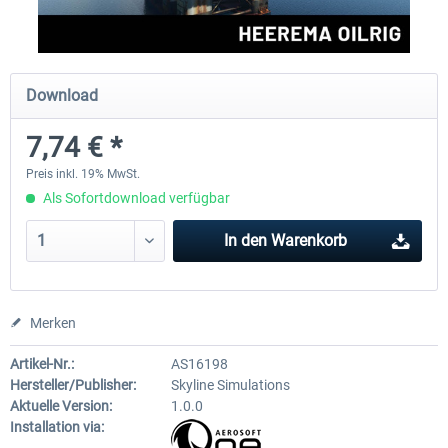
Perfect Flight - Flying Germany MSFS
Perfect Flight - FS Explorer -
Download
Italy MSFS
7,74 € *
14,88 € *
17,26 € *
Preis inkl. 19% MwSt.
Als Sofortdownload verfügbar
In den
Warenkorb
Merken
Artikel-Nr.:
AS16198
Hersteller/Publisher:
Skyline Simulations
Aktuelle Version:
1.0.0
Installation via: