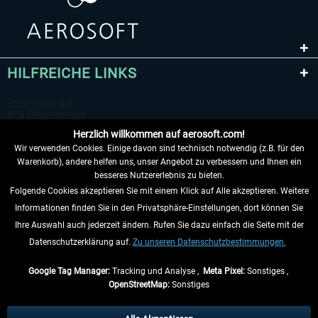
HILFREICHE LINKS
Herzlich willkommen auf aerosoft.com!
Wir verwenden Cookies. Einige davon sind technisch notwendig (z.B. für den
Warenkorb), andere helfen uns, unser Angebot zu verbessern und Ihnen ein
besseres Nutzererlebnis zu bieten.
Folgende Cookies akzeptieren Sie mit einem Klick auf Alle akzeptieren. Weitere
VERTRAG WIDERRUFEN
Informationen finden Sie in den Privatsphäre-Einstellungen, dort können Sie
Ihre Auswahl auch jederzeit ändern. Rufen Sie dazu einfach die Seite mit der
INFORMATIONEN
Datenschutzerklärung auf.
Zu unseren Datenschutzbestimmungen.
NICHTS MEHR VERPASSEN
Google Tag Manager:
Tracking und Analyse ,
Meta Pixel:
Sonstiges ,
OpenStreetMap:
Sonstiges
* Alle Preise inkl. gesetzl. Mehrwertsteuer zzgl.
Versandkosten
, wenn nicht
anders beschrieben.