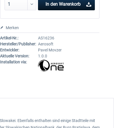
In den
Warenkorb
Merken
Artikel-Nr.:
AS16236
Hersteller/Publisher:
Aerosoft
Entwickler:
Pavel Movzer
Aktuelle Version:
1.0.0
Installation via:
lowakei. Ebenfalls enthalten sind einige Stadtteile mit
der Slowakischen Nationalbank, der Burg Bratislava, dem