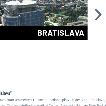
islava"
t Simulator um mehrere Hubschrauberlandeplätze in der Stadt Bratislava, S
dem Cyril and Methodius Medical Center, Vranovska 2A, dem River Park, 