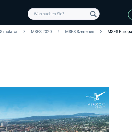
 Simulator
MSFS 2020
MSFS Szenerien
MSFS Europ