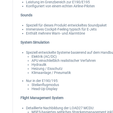
Leistung im Grenzbereich zur E190/E195
Konfiguriert von einem echten Airline-Piloten
Sounds
Speziell für dieses Produkt entwickeltes Soundpaket
Immersives Cockpit-Feeling typisch für E-Jets
Enthält mehrere Warn- und Alarmtöne
System Simulation
Speziell entwickelte Systeme basierend auf dem Handbu
Elektrik (AC/DC)
APU einschließlich realistischer Verfahren
Hydraulik
Heizung / Eisschutz
Klimaanlage / Pneumatik
Nur in der E190/195:
Steilanflugmodus
Head-Up-Display
Flight Management System
Detaillierte Nachbildung der LOAD27 MCDU:
MSFS-basiertes seitliches Streckenmanagement inkl