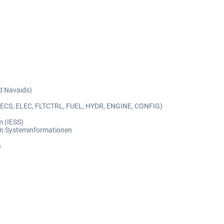
:
d Navaids)
E, ECS, ELEC, FLTCTRL, FUEL, HYDR, ENGINE, CONFIG)
m (IESS)
hen Systeminformationen
)