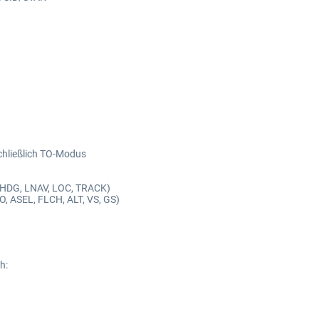
schließlich TO-Modus
L, HDG, LNAV, LOC, TRACK)
TO, ASEL, FLCH, ALT, VS, GS)
h: