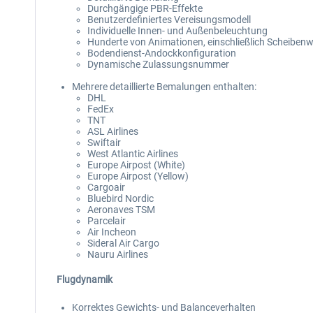
Durchgängige PBR-Effekte
Benutzerdefiniertes Vereisungsmodell
Individuelle Innen- und Außenbeleuchtung
Hunderte von Animationen, einschließlich Scheibenwi
Bodendienst-Andockkonfiguration
Dynamische Zulassungsnummer
Mehrere detaillierte Bemalungen enthalten:
DHL
FedEx
TNT
ASL Airlines
Swiftair
West Atlantic Airlines
Europe Airpost (White)
Europe Airpost (Yellow)
Cargoair
Bluebird Nordic
Aeronaves TSM
Parcelair
Air Incheon
Sideral Air Cargo
Nauru Airlines
Flugdynamik
Korrektes Gewichts- und Balanceverhalten