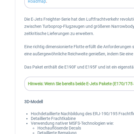
Roadmap
.
Die E-Jets Freighter-Serie hat den Luftfrachtverkehr revoluti
zwischen Turboprop-Flugzeugen und größeren Narrowbody-Fl
zeitkritische Lieferungen zu erweitern.
Eine richtig dimensionierte Flotte erfüllt die Anforderung
eine außergewöhnliche Reichweite genießen, indem Sie eine 
Das Paket enthält die E190F und E195F und ist ein eigenständ
Hinweis: Wenn Sie bereits beide E-Jets Pakete (E170/175
3D-Modell
Hochdetaillierte Nachbildung des ERJ-190/195 Frachtf
Detaillierte Frachtkabine
Verwendung nativer MSFS-Technologien wie:
Hochauflösende Decals
Detaillierte Bemalung