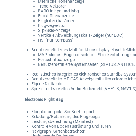
Metrische Höhenanzeige
Trend-Vektoren
BARO in hpa und inhg
Funkhöhenanzeige
Flugleiter (bar/cue)
Flugwegvektor
Slip/Skid-Anzeige
Vertikale Abweichungsskala/Zeiger (nur LOC)
HSI (nur Kompass)
Benutzerdefiniertes Multifunktionsdisplay einschließlich
MAP-Modus (Bogenansicht mit Streckenführung un
Fortschrittsanzeige
Benutzerdefinierte Systemseiten (STATUS, ANTI IC
Realistisches integriertes elektronisches Standby-Syste
Benutzerdefinierte EICAS-Anzeige mit allen erforderlic
Eigene Digitaluhr
Speziell entwickeltes Audio-Bedienfeld (VHF1-3, NAV1-3
Electronic Flight Bag
Flugplanung inkl. SimBrief-Import
Beladung/Betankung des Flugzeugs
Leistungsberechnung (Manifest)
Kontrolle von Bodenausrüstung und Türen
Navigraph-Kartenbetrachter