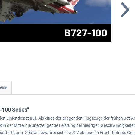
vice
-100 Series"
iniendienst auf. Als eines der prägenden Flugzeuge der frühen Jet-Ära st
 in der Mitte, die überzeugende Leistung bei niedrigen Geschwindigkeiten
nabfertigung. Später bewährte sich die 727 ebenso im Frachtbetrieb. Gen