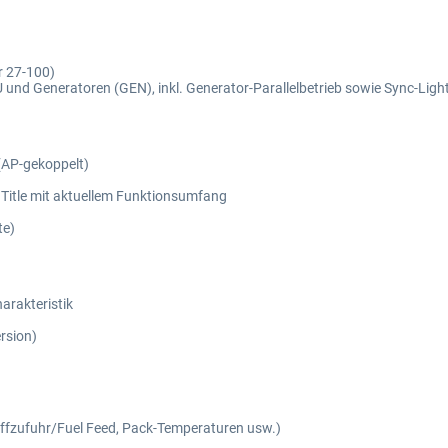
r 27-100)
GPU und Generatoren (GEN), inkl. Generator-Parallelbetrieb sowie Sync-Lig
(AP-gekoppelt)
Title mit aktuellem Funktionsumfang
te)
arakteristik
rsion)
offzufuhr/Fuel Feed, Pack-Temperaturen usw.)