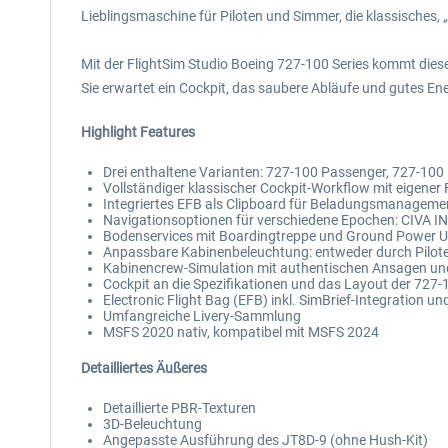
Lieblingsmaschine für Piloten und Simmer, die klassisches, „
Mit der FlightSim Studio Boeing 727-100 Series kommt dieses
Sie erwartet ein Cockpit, das saubere Abläufe und gutes En
Highlight Features
Drei enthaltene Varianten: 727-100 Passenger, 727-100
Vollständiger klassischer Cockpit-Workflow mit eigener 
Integriertes EFB als Clipboard für Beladungsmanageme
Navigationsoptionen für verschiedene Epochen: CIVA 
Bodenservices mit Boardingtreppe und Ground Power U
Anpassbare Kabinenbeleuchtung: entweder durch Piloten
Kabinencrew-Simulation mit authentischen Ansagen 
Cockpit an die Spezifikationen und das Layout der 727
Electronic Flight Bag (EFB) inkl. SimBrief-Integration
Umfangreiche Livery-Sammlung
MSFS 2020 nativ, kompatibel mit MSFS 2024
D
etailliertes Äußeres
Detaillierte PBR-Texturen
3D-Beleuchtung
Angepasste Ausführung des JT8D-9 (ohne Hush-Kit)