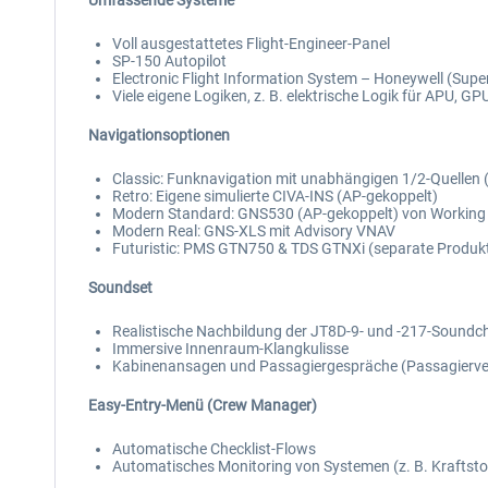
Umfassende Systeme
Voll ausgestattetes Flight-Engineer-Panel
SP-150 Autopilot
Electronic Flight Information System – Honeywell (Supe
Viele eigene Logiken, z. B. elektrische Logik für APU, 
Navigationsoptionen
Classic: Funknavigation mit unabhängigen 1/2-Quellen 
Retro: Eigene simulierte CIVA-INS (AP-gekoppelt)
Modern Standard: GNS530 (AP-gekoppelt) von Working 
Modern Real: GNS-XLS mit Advisory VNAV
Futuristic: PMS GTN750 & TDS GTNXi (separate Produk
Soundset
Realistische Nachbildung der JT8D-9- und -217-Soundch
Immersive Innenraum-Klangkulisse
Kabinenansagen und Passagiergespräche (Passagierve
Easy-Entry-Menü (Crew Manager)
Automatische Checklist-Flows
Automatisches Monitoring von Systemen (z. B. Kraftst