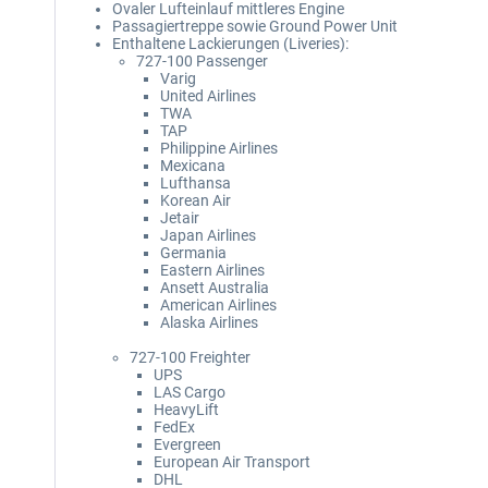
Ovaler Lufteinlauf mittleres Engine
Passagiertreppe sowie Ground Power Unit
Enthaltene Lackierungen (Liveries):
727-100 Passenger
Varig
United Airlines
TWA
TAP
Philippine Airlines
Mexicana
Lufthansa
Korean Air
Jetair
Japan Airlines
Germania
Eastern Airlines
Ansett Australia
American Airlines
Alaska Airlines
727-100 Freighter
UPS
LAS Cargo
HeavyLift
FedEx
Evergreen
European Air Transport
DHL