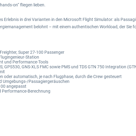
hands-on“ fliegen lieben.
 Erlebnis in drei Varianten in den Microsoft Flight Simulator: als Passag
ergiemanagement belohnt – mit einem authentischen Workload, der Sie for
 Freighter, Super 27-100 Passenger
Flugingenieur-Station
nt und Performance-Tools
INS; GPS530, GNS-XLS FMC sowie PMS und TDS GTN 750 Integration (GTN
nit
 oder automatisch, je nach Flugphase, durch die Crew gesteuert
und Umgebungs-/Passagiergeräuschen
-100 angepasst
 und Performance-Berechnung