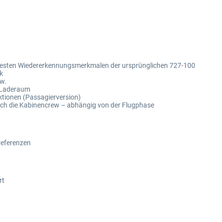
antesten Wiedererkennungsmerkmalen der ursprünglichen 727-100
k
sw.
e Laderaum
ktionen (Passagierversion)
rch die Kabinencrew – abhängig von der Flugphase
nreferenzen
rt