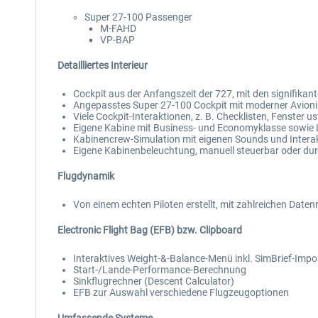
Super 27-100 Passenger
M-FAHD
VP-BAP
Detailliertes Interieur
Cockpit aus der Anfangszeit der 727, mit den signifik
Angepasstes Super 27-100 Cockpit mit moderner Avioni
Viele Cockpit-Interaktionen, z. B. Checklisten, Fenster u
Eigene Kabine mit Business- und Economyklasse sowi
Kabinencrew-Simulation mit eigenen Sounds und Intera
Eigene Kabinenbeleuchtung, manuell steuerbar oder du
Flugdynamik
Von einem echten Piloten erstellt, mit zahlreichen Date
Electronic Flight Bag (EFB) bzw. Clipboard
Interaktives Weight-&-Balance-Menü inkl. SimBrief-Impo
Start-/Lande-Performance-Berechnung
Sinkflugrechner (Descent Calculator)
EFB zur Auswahl verschiedene Flugzeugoptionen