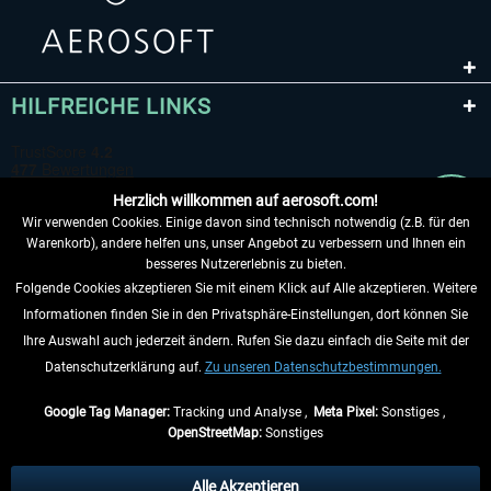
HILFREICHE LINKS
Herzlich willkommen auf aerosoft.com!
Wir verwenden Cookies. Einige davon sind technisch notwendig (z.B. für den
Warenkorb), andere helfen uns, unser Angebot zu verbessern und Ihnen ein
besseres Nutzererlebnis zu bieten.
Folgende Cookies akzeptieren Sie mit einem Klick auf Alle akzeptieren. Weitere
VERTRAG WIDERRUFEN
Informationen finden Sie in den Privatsphäre-Einstellungen, dort können Sie
Ihre Auswahl auch jederzeit ändern. Rufen Sie dazu einfach die Seite mit der
INFORMATIONEN
Datenschutzerklärung auf.
Zu unseren Datenschutzbestimmungen.
NICHTS MEHR VERPASSEN
Google Tag Manager:
Tracking und Analyse ,
Meta Pixel:
Sonstiges ,
OpenStreetMap:
Sonstiges
* Alle Preise inkl. gesetzl. Mehrwertsteuer zzgl.
Versandkosten
, wenn nicht
anders beschrieben.
Alle Akzeptieren