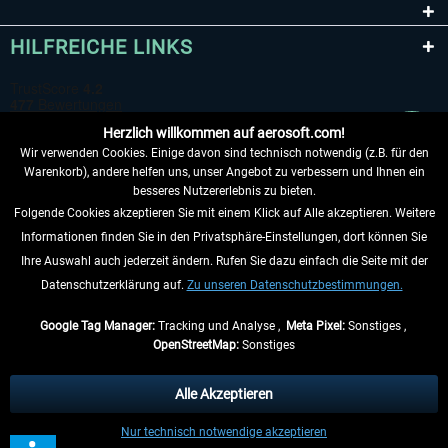
HILFREICHE LINKS
Herzlich willkommen auf aerosoft.com!
Wir verwenden Cookies. Einige davon sind technisch notwendig (z.B. für den
Warenkorb), andere helfen uns, unser Angebot zu verbessern und Ihnen ein
besseres Nutzererlebnis zu bieten.
Folgende Cookies akzeptieren Sie mit einem Klick auf Alle akzeptieren. Weitere
VERTRAG WIDERRUFEN
Informationen finden Sie in den Privatsphäre-Einstellungen, dort können Sie
Ihre Auswahl auch jederzeit ändern. Rufen Sie dazu einfach die Seite mit der
INFORMATIONEN
Datenschutzerklärung auf.
Zu unseren Datenschutzbestimmungen.
NICHTS MEHR VERPASSEN
Google Tag Manager:
Tracking und Analyse ,
Meta Pixel:
Sonstiges ,
OpenStreetMap:
Sonstiges
* Alle Preise inkl. gesetzl. Mehrwertsteuer zzgl.
Versandkosten
, wenn nicht
anders beschrieben.
Alle Akzeptieren
** Gilt für Lieferungen innerhalb Deutschlands, Lieferzeiten für andere Länder
Nur technisch notwendige akzeptieren
entnehmen Sie bitte den
Versandinformationen
.