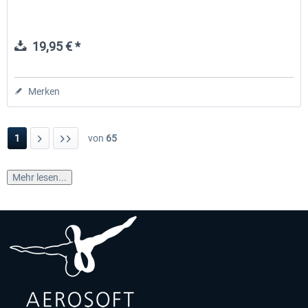
19,95 € *
Merken
1
von
65
Mehr lesen...