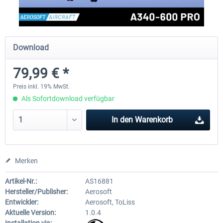
EmergencyDispatcherPro - 24h Free
EmergencyDispatcherPr
Download
Trial
79,99 € *
0,00 € *
35,69 € *
Preis inkl. 19% MwSt.
Als Sofortdownload verfügbar
In den
Warenkorb
Merken
Artikel-Nr.:
AS16881
Hersteller/Publisher:
Aerosoft
Entwickler:
Aerosoft, ToLiss
Aktuelle Version:
1.0.4