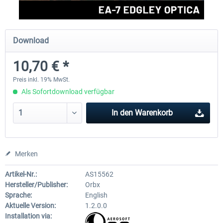
FlightSim Studio - E-Jets 170/175
Aerosoft Aircraft A340-600
Download
10,70 € *
39,95 € *
79,99 € *
Preis inkl. 19% MwSt.
Als Sofortdownload verfügbar
In den
Warenkorb
Merken
Artikel-Nr.:
AS15562
Hersteller/Publisher:
Orbx
Sprache:
English
Aktuelle Version:
1.2.0.0
Installation via: