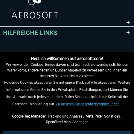
HILFREICHE LINKS
Herzlich willkommen auf aerosoft.com!
Wir verwenden Cookies. Einige davon sind technisch notwendig (z.B. für den
Warenkorb), andere helfen uns, unser Angebot zu verbessern und Ihnen ein
besseres Nutzererlebnis zu bieten.
Folgende Cookies akzeptieren Sie mit einem Klick auf Alle akzeptieren. Weitere
VERTRAG WIDERRUFEN
Informationen finden Sie in den Privatsphäre-Einstellungen, dort können Sie
Ihre Auswahl auch jederzeit ändern. Rufen Sie dazu einfach die Seite mit der
INFORMATIONEN
Datenschutzerklärung auf.
Zu unseren Datenschutzbestimmungen.
NICHTS MEHR VERPASSEN
Google Tag Manager:
Tracking und Analyse ,
Meta Pixel:
Sonstiges ,
OpenStreetMap:
Sonstiges
* Alle Preise inkl. gesetzl. Mehrwertsteuer zzgl.
Versandkosten
, wenn nicht