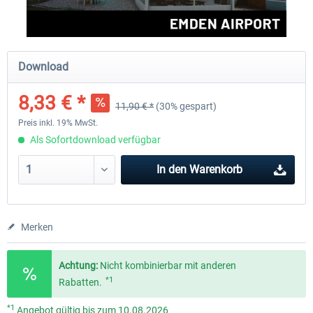
Aerosoft Mega Airport Brüssel
Aerosoft Airport Köln/Bo
Download
8,33 € *
11,90 € *
(30% gespart)
24,95 € *
17,95 € *
Preis inkl. 19% MwSt.
Als Sofortdownload verfügbar
In den
Warenkorb
Merken
Achtung:
Nicht kombinierbar mit anderen
*1
Rabatten.
*1
Angebot gültig bis zum 10.08.2026