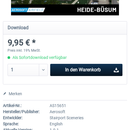
Aerosoft Mega Airport Brüssel
Aerosoft Airport Köln/Bo
Download
9,95 € *
24,95 € *
17,95 € *
Preis inkl. 19% MwSt.
Als Sofortdownload verfügbar
In den
Warenkorb
Merken
Artikel-Nr.:
AS15651
Hersteller/Publisher:
Aerosoft
Entwickler:
Stairport Sceneries
Sprache:
English