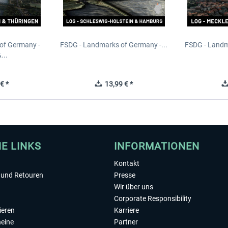
of Germany -
FSDG - Landmarks of Germany -...
FSDG - Landm
...
€ *
13,99 € *
HE LINKS
INFORMATIONEN
Kontakt
und Retouren
Presse
Wir über uns
Corporate Responsibility
ieren
Karriere
eine
Partner