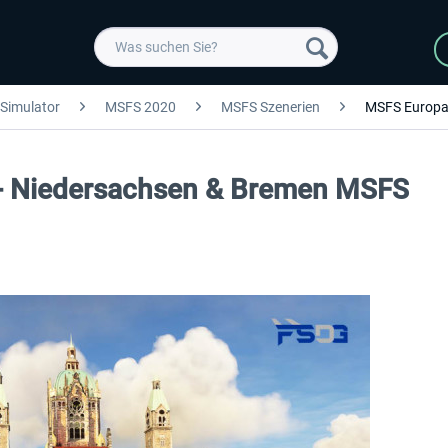
 Simulator
MSFS 2020
MSFS Szenerien
MSFS Europ
- Niedersachsen & Bremen MSFS