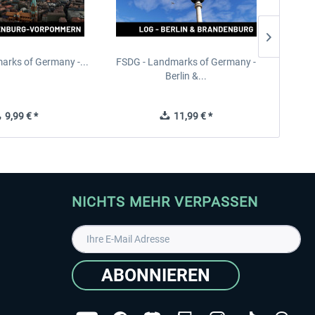
arks of Germany -...
FSDG - Landmarks of Germany -
FSDG 
Berlin &...
9,99 € *
11,99 € *
NICHTS MEHR VERPASSEN
ABONNIEREN