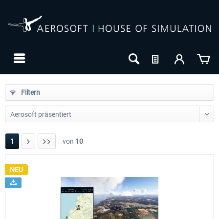
Filtern
1
von
10
NEU
24h FREE