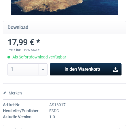
FSDG - Kapverden Sal P3D
FSDG LITE - Dakar
Download
17,99 € *
17,99 € *
9,52 € *
Preis inkl. 19% MwSt.
Als Sofortdownload verfügbar
In den
Warenkorb
Merken
Artikel-Nr.:
AS16917
Hersteller/Publisher:
FSDG
Aktuelle Version:
1.0