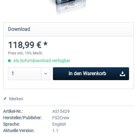
Ultimate Traffic Live
FS Global Real Weather..
Download
118,99 € *
48,94 € *
39,99 € *
Preis inkl. 19% MwSt.
Als Sofortdownload verfügbar
In den
Warenkorb
Merken
Artikel-Nr.:
AS15429
Hersteller/Publisher:
FS2Crew
Sprache:
English
Aktuelle Version:
1.1