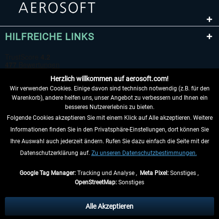
HILFREICHE LINKS
Herzlich willkommen auf aerosoft.com!
Wir verwenden Cookies. Einige davon sind technisch notwendig (z.B. für den
Warenkorb), andere helfen uns, unser Angebot zu verbessern und Ihnen ein
besseres Nutzererlebnis zu bieten.
Folgende Cookies akzeptieren Sie mit einem Klick auf Alle akzeptieren. Weitere
VERTRAG WIDERRUFEN
Informationen finden Sie in den Privatsphäre-Einstellungen, dort können Sie
Ihre Auswahl auch jederzeit ändern. Rufen Sie dazu einfach die Seite mit der
INFORMATIONEN
Datenschutzerklärung auf.
Zu unseren Datenschutzbestimmungen.
NICHTS MEHR VERPASSEN
Google Tag Manager:
Tracking und Analyse ,
Meta Pixel:
Sonstiges ,
OpenStreetMap:
Sonstiges
* Alle Preise inkl. gesetzl. Mehrwertsteuer zzgl.
Versandkosten
, wenn nicht
anders beschrieben.
Alle Akzeptieren
** Gilt für Lieferungen innerhalb Deutschlands, Lieferzeiten für andere Länder