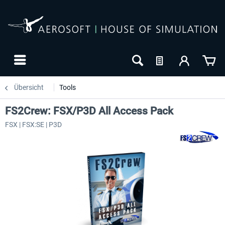
Übersicht
Tools
FS2Crew: FSX/P3D All Access Pack
FSX | FSX:SE | P3D