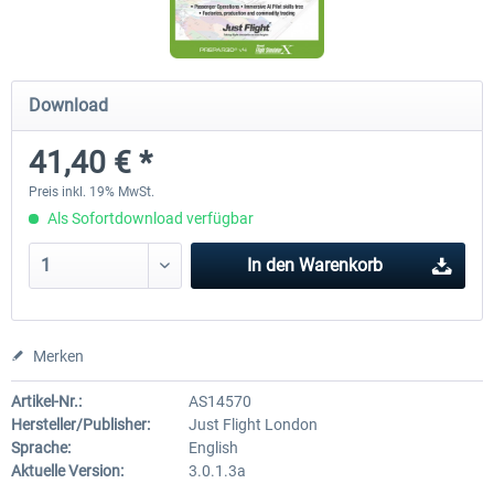
Ultimate Traffic Live
FS Global Real Weather..
Download
41,40 € *
48,94 € *
39,99 € *
Preis inkl. 19% MwSt.
Als Sofortdownload verfügbar
In den
Warenkorb
Merken
Artikel-Nr.:
AS14570
Hersteller/Publisher:
Just Flight London
Sprache:
English
Aktuelle Version:
3.0.1.3a