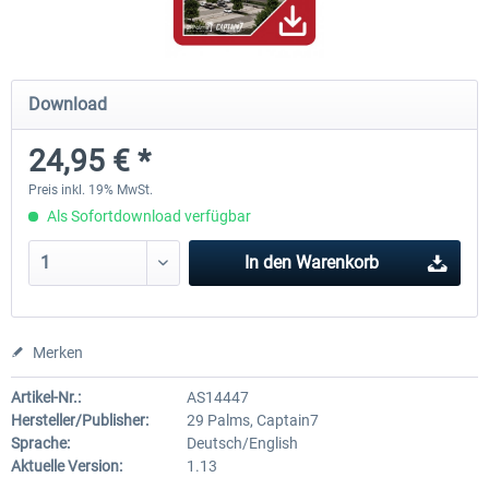
Hamburg-Finkenwerder
Madeira X Evolution
Download
24,95 € *
11,90 € *
24,95 € *
Preis inkl. 19% MwSt.
Als Sofortdownload verfügbar
In den
Warenkorb
Merken
Artikel-Nr.:
AS14447
Hersteller/Publisher:
29 Palms, Captain7
Sprache:
Deutsch/English
Aktuelle Version:
1.13