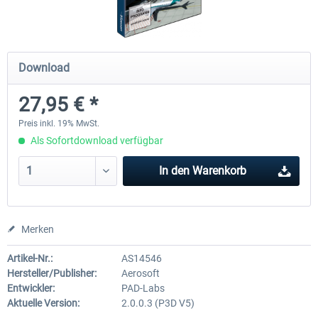
Hamburg-Finkenwerder
Madeira X Evolution
Download
27,95 € *
11,90 € *
24,95 € *
Preis inkl. 19% MwSt.
Als Sofortdownload verfügbar
In den
Warenkorb
Merken
Artikel-Nr.:
AS14546
Hersteller/Publisher:
Aerosoft
Entwickler:
PAD-Labs
Aktuelle Version:
2.0.0.3 (P3D V5)