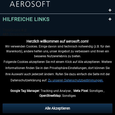
HILFREICHE LINKS
Herzlich willkommen auf aerosoft.com!
Wir verwenden Cookies. Einige davon sind technisch notwendig (z.B. für den
Warenkorb), andere helfen uns, unser Angebot zu verbessern und Ihnen ein
besseres Nutzererlebnis zu bieten.
Folgende Cookies akzeptieren Sie mit einem Klick auf Alle akzeptieren. Weitere
VERTRAG WIDERRUFEN
Informationen finden Sie in den Privatsphäre-Einstellungen, dort können Sie
Ihre Auswahl auch jederzeit ändern. Rufen Sie dazu einfach die Seite mit der
INFORMATIONEN
Datenschutzerklärung auf.
Zu unseren Datenschutzbestimmungen.
NICHTS MEHR VERPASSEN
Google Tag Manager:
Tracking und Analyse ,
Meta Pixel:
Sonstiges ,
OpenStreetMap:
Sonstiges
* Alle Preise inkl. gesetzl. Mehrwertsteuer zzgl.
Versandkosten
, wenn nicht
anders beschrieben.
Alle Akzeptieren
** Gilt für Lieferungen innerhalb Deutschlands, Lieferzeiten für andere Länder