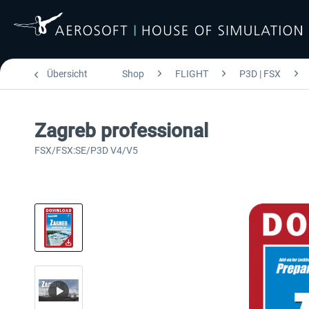
Übersicht
Shop
FLIGHT
P3D | FSX
Zagreb professional
FSX/FSX:SE/P3D V4/V5