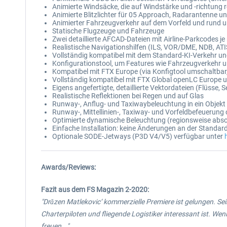
Animierte Windsäcke, die auf Windstärke und -richtung 
Animierte Blitzlichter für 05 Approach, Radarantenne u
Animierter Fahrzeugverkehr auf dem Vorfeld und rund 
Statische Flugzeuge und Fahrzeuge
Zwei detaillierte AFCAD-Dateien mit Airline-Parkcodes 
Realistische Navigationshilfen (ILS, VOR/DME, NDB, ATI
Vollständig kompatibel mit dem Standard-KI-Verkehr un
Konfigurationstool, um Features wie Fahrzeugverkehr 
Kompatibel mit FTX Europe (via Konfigtool umschaltbar
Vollständig kompatibel mit FTX Global openLC Europe 
Eigens angefertigte, detaillierte Vektordateien (Flüsse
Realistische Reflektionen bei Regen und auf Glas
Runway-, Anflug- und Taxiwaybeleuchtung in ein Objekt 
Runway-, Mittellinien-, Taxiway- und Vorfeldbefeuerung 
Optimierte dynamische Beleuchtung (regionsweise absc
Einfache Installation: keine Änderungen an der Standar
Optionale SODE-Jetways (P3D V4/V5) verfügbar unter
Awards/Reviews:
Fazit aus dem FS Magazin 2-2020:
"Drǎzen Matlekovic‘ kommerzielle Premiere ist gelungen. Sein
Charterpiloten und fliegende Logistiker interessant ist. We
freuen..."