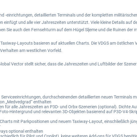
einrichtungen, detaillierten Terminals und der kompletten militärischen 
 einfügt und alle vier Jahreszeiten unterstützt. Viele kleine Details auf
nnen Sie auch den Fernsehturm auf dem Hügel Sljeme und die Ruinen der 
axiway-Layouts basieren auf aktuellen Charts. Die VDGS am östlichen Vor
Verhalten am westlichen Vorfeld.
bal Vector stellt sicher, dass die Jahreszeiten und Luftbilder der Szene
Serviceeinrichtungen, durchscheinenden detaillierten neuen Terminals mi
on „Medvedgrad“ enthalten
 für alle Jahreszeiten an P3D- und Orbx-Szenerien (optional). Dichte 
to-Hintergrund und relevanten 3D-Objekten basierend auf P3D-V4-Skriptv
n Charts mit Parkpositionen und neuem Taxiway-Layout, einschließlich j
r
ways optional enthalten
schiedlich für Pilot und Copilot), keine weiteren Add-ons für VDGS benöti