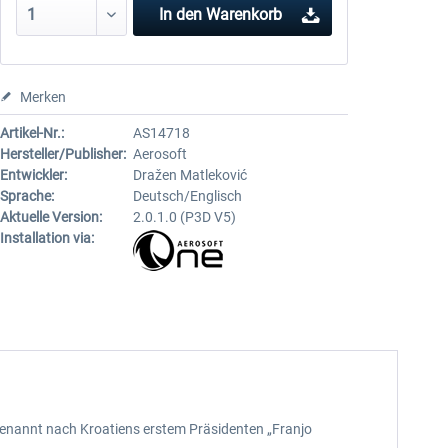
In den
Warenkorb
Merken
Artikel-Nr.:
AS14718
Hersteller/Publisher:
Aerosoft
Entwickler:
Dražen Matleković
Sprache:
Deutsch/Englisch
Aktuelle Version:
2.0.1.0 (P3D V5)
Installation via:
, benannt nach Kroatiens erstem Präsidenten „Franjo