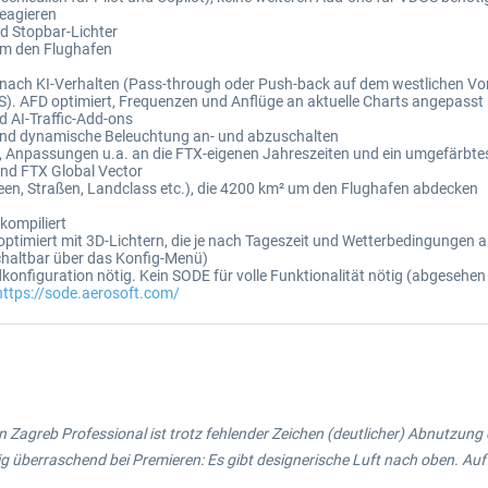
reagieren
nd Stopbar-Lichter
um den Flughafen
je nach KI-Verhalten (Pass-through oder Push-back auf dem westlichen Vor
S). AFD optimiert, Frequenzen und Anflüge an aktuelle Charts angepasst
d AI-Traffic-Add-ons
und dynamische Beleuchtung an- und abzuschalten
, Anpassungen u.a. an die FTX-eigenen Jahreszeiten und ein umgefärbtes
und FTX Global Vector
, Seen, Straßen, Landclass etc.), die 4200 km² um den Flughafen abdecken
kompiliert
optimiert mit 3D-Lichtern, die je nach Tageszeit und Wetterbedingungen ak
haltbar über das Konfig-Menü)
dkonfiguration nötig. Kein SODE für volle Funktionalität nötig (abgeseh
https://sode.aerosoft.com/
 Zagreb Professional ist trotz fehlender Zeichen (deutlicher) Abnutzung e
nig überraschend bei Premieren: Es gibt designerische Luft nach oben. Auf