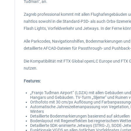
Tuđman“, an.
Zagreb professional kommt mit allen Flughafengebäuden und -
nahtlos sowohl in die Standard-P3D- als auch Orbx-Szenerien
Flash Lights, Vorfeldverkehr und Jetways. In der Ferne kö
Alle Parkcodes, Navigationshilfen, Bodenmarkierungen und T
detaillierte AFCAD-Dateien für Passthrough- und Pushback-
Die Kompatibilität mit FTX Global openLC Europe und FTX Glo
nutzen.
Features:
„Franjo Tuđman Airport“ (LDZA) mit allen Gebäuden und 
Hangars und Gebäuden. TV-Turm „Sljeme“ und Ruinen v
Orthofoto mit 30 cm/px Auflösung und Farbanpassungen
Automatische Jahreszeitenanpassung von Vegetation, Fo
Winters
Detaillierte Bodenmarkierungen basierend auf aktuelle
Bodenlayout mit Regeneffekten bei regnerischem Wette
Detaillierte SDK-animierte Jetways (STRG-J), SODE-Jet
Funktionale VGDS an allen östlichen Vorfeldgates (unter