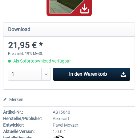
Hamburg-Finkenwerder
Madeira X Evolution
Download
21,95 € *
11,90 € *
24,95 € *
Preis inkl. 19% MwSt.
Als Sofortdownload verfügbar
In den
Warenkorb
Merken
Artikel-Nr.:
AS15640
Hersteller/Publisher:
Aerosoft
Entwickler:
Pavel Movzer
Aktuelle Version:
1.0.0.1