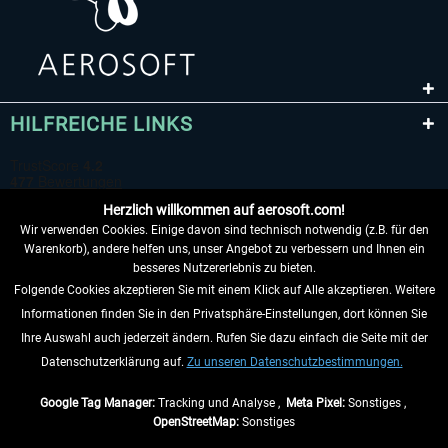
HILFREICHE LINKS
Herzlich willkommen auf aerosoft.com!
Wir verwenden Cookies. Einige davon sind technisch notwendig (z.B. für den
Warenkorb), andere helfen uns, unser Angebot zu verbessern und Ihnen ein
besseres Nutzererlebnis zu bieten.
Folgende Cookies akzeptieren Sie mit einem Klick auf Alle akzeptieren. Weitere
VERTRAG WIDERRUFEN
Informationen finden Sie in den Privatsphäre-Einstellungen, dort können Sie
Ihre Auswahl auch jederzeit ändern. Rufen Sie dazu einfach die Seite mit der
INFORMATIONEN
Datenschutzerklärung auf.
Zu unseren Datenschutzbestimmungen.
NICHTS MEHR VERPASSEN
Google Tag Manager:
Tracking und Analyse ,
Meta Pixel:
Sonstiges ,
OpenStreetMap:
Sonstiges
* Alle Preise inkl. gesetzl. Mehrwertsteuer zzgl.
Versandkosten
, wenn nicht