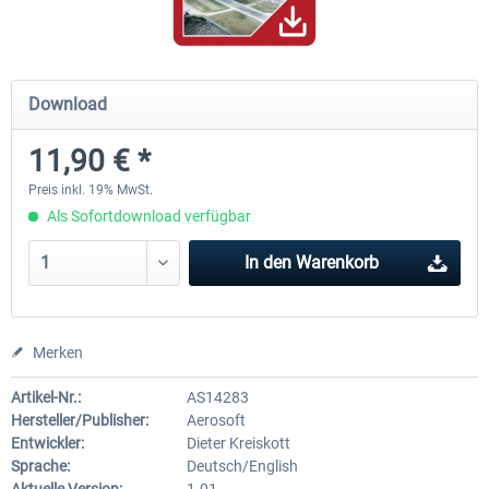
Mega Airport Frankfurt V2.0
Mega Airport Berlin Brande
Download
11,90 € *
29,95 € *
24,95 € *
Preis inkl. 19% MwSt.
Als Sofortdownload verfügbar
In den
Warenkorb
Merken
Artikel-Nr.:
AS14283
Hersteller/Publisher:
Aerosoft
Entwickler:
Dieter Kreiskott
Sprache:
Deutsch/English