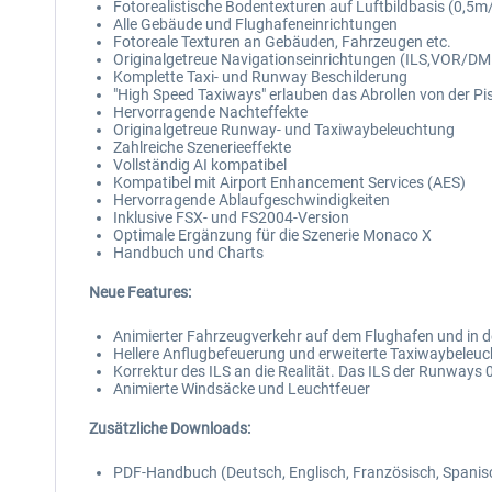
Fotorealistische Bodentexturen auf Luftbildbasis (0,5m/
Alle Gebäude und Flughafeneinrichtungen
Fotoreale Texturen an Gebäuden, Fahrzeugen etc.
Originalgetreue Navigationseinrichtungen (ILS,VOR/D
Komplette Taxi- und Runway Beschilderung
"High Speed Taxiways" erlauben das Abrollen von der Pis
Hervorragende Nachteffekte
Originalgetreue Runway- und Taxiwaybeleuchtung
Zahlreiche Szenerieeffekte
Vollständig AI kompatibel
Kompatibel mit Airport Enhancement Services (AES)
Hervorragende Ablaufgeschwindigkeiten
Inklusive FSX- und FS2004-Version
Optimale Ergänzung für die Szenerie Monaco X
Handbuch und Charts
Neue Features:
Animierter Fahrzeugverkehr auf dem Flughafen und in 
Hellere Anflugbefeuerung und erweiterte Taxiwaybeleu
Korrektur des ILS an die Realität. Das ILS der Runways 
Animierte Windsäcke und Leuchtfeuer
Zusätzliche Downloads:
PDF-Handbuch (Deutsch, Englisch, Französisch, Spanis