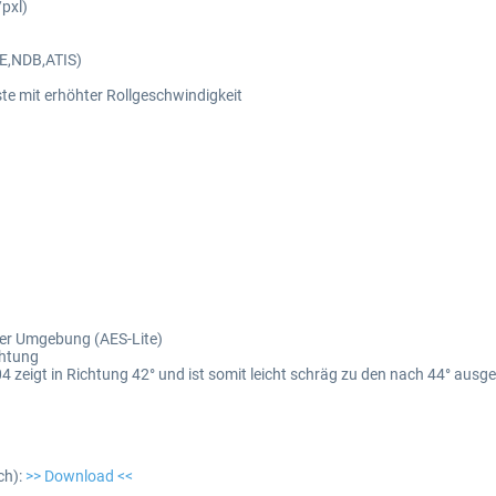
pxl)
ME,NDB,ATIS)
te mit erhöhter Rollgeschwindigkeit
der Umgebung (AES-Lite)
chtung
04 zeigt in Richtung 42° und ist somit leicht schräg zu den nach 44° au
ch):
>> Download <<