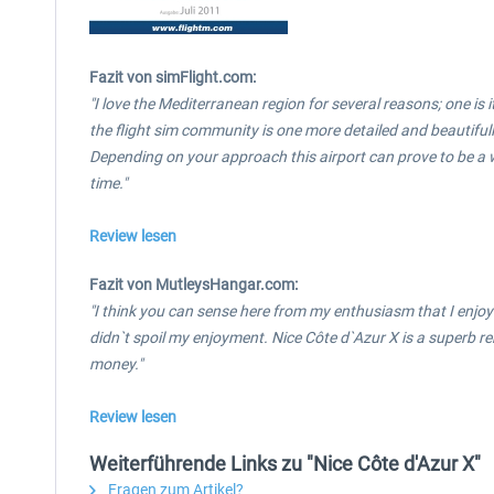
Fazit von simFlight.com:
"I love the Mediterranean region for several reasons; one is 
the flight sim community is one more detailed and beautifully
Depending on your approach this airport can prove to be a wo
time.
"
Review lesen
Fazit von MutleysHangar.com:
"I think you can sense here from my enthusiasm that I enjoye
didn`t spoil my enjoyment.
Nice Côte d`Azur X is a superb ren
money."
Review lesen
Weiterführende Links zu "Nice Côte d'Azur X"
Fragen zum Artikel?