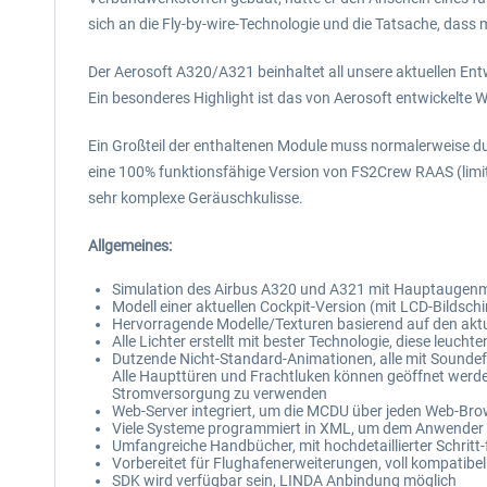
sich an die Fly-by-wire-Technologie und die Tatsache, dass m
Der Aerosoft A320/A321 beinhaltet all unsere aktuellen Ent
Ein besonderes Highlight ist das von Aerosoft entwickelte 
Ein Großteil der enthaltenen Module muss normalerweise du
eine 100% funktionsfähige Version von FS2Crew RAAS (limitie
sehr komplexe Geräuschkulisse.
Allgemeines:
Simulation des Airbus A320 und A321 mit Hauptaugenmer
Modell einer aktuellen Cockpit-Version (mit LCD-Bildsc
Hervorragende Modelle/Texturen basierend auf den aktu
Alle Lichter erstellt mit bester Technologie, diese leucht
Dutzende Nicht-Standard-Animationen, alle mit Sounde
Alle Haupttüren und Frachtluken können geöffnet werde
Stromversorgung zu verwenden
Web-Server integriert, um die MCDU über jeden Web-Bro
Viele Systeme programmiert in XML, um dem Anwender 
Umfangreiche Handbücher, mit hochdetaillierter Schritt
Vorbereitet für Flughafenerweiterungen, voll kompatibe
SDK wird verfügbar sein, LINDA Anbindung möglich