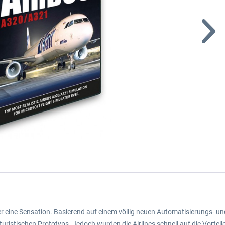
r er eine Sensation. Basierend auf einem völlig neuen Automatisierungs- u
turistischen Prototyps. Jedoch wurden die Airlines schnell auf die Vort