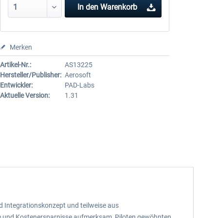
In den
Warenkorb
Merken
Artikel-Nr.:
AS13225
Hersteller/Publisher:
Aerosoft
Entwickler:
PAD-Labs
Aktuelle Version:
1.31
nd Integrationskonzept und teilweise aus
eile und Kostenersparnisse aufmerksam, Piloten gewöhnten