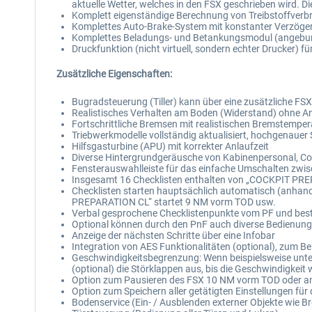
aktuelle Wetter, welches in den FSX geschrieben wird. Die
Komplett eigenständige Berechnung von Treibstoffve
Komplettes Auto-Brake-System mit konstanter Verzög
Komplettes Beladungs- und Betankungsmodul (angebun
Druckfunktion (nicht virtuell, sondern echter Drucker) 
Zusätzliche Eigenschaften:
Bugradsteuerung (Tiller) kann über eine zusätzliche FS
Realistisches Verhalten am Boden (Widerstand) ohne
Fortschrittliche Bremsen mit realistischen Bremstem
Triebwerkmodelle vollständig aktualisiert, hochgenauer 
Hilfsgasturbine (APU) mit korrekter Anlaufzeit
Diverse Hintergrundgeräusche von Kabinenpersonal, Co
Fensterauswahlleiste für das einfache Umschalten zwis
Insgesamt 16 Checklisten enthalten von „COCKPIT PR
Checklisten starten hauptsächlich automatisch (anhand 
PREPARATION CL“ startet 9 NM vorm TOD usw.
Verbal gesprochene Checklistenpunkte vom PF und bes
Optional können durch den PnF auch diverse Bedienunge
Anzeige der nächsten Schritte über eine Infobar
Integration von AES Funktionalitäten (optional), zum Be
Geschwindigkeitsbegrenzung: Wenn beispielsweise unter
(optional) die Störklappen aus, bis die Geschwindigkeit w
Option zum Pausieren des FSX 10 NM vorm TOD oder a
Option zum Speichern aller getätigten Einstellungen f
Bodenservice (Ein- / Ausblenden externer Objekte wie 