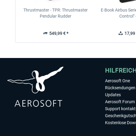
Thrustmaster - TPR: Thrustmaster
E-Book Airbus Seri
Pendular Rudder
Control" -
549,99 € *
17,99 
HILFREIC
Aerosoft One
Rücksendungen 
Updates
Aerosoft Forum
Support kontakt
Geschenkgutsch
Kostenlose Dow