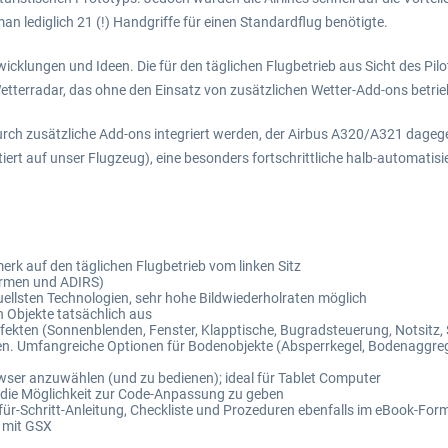
an lediglich 21 (!) Handgriffe für einen Standardflug benötigte.
wicklungen und Ideen. Die für den täglichen Flugbetrieb aus Sicht des Pi
Wetterradar, das ohne den Einsatz von zusätzlichen Wetter-Add-ons betr
rch zusätzliche Add-ons integriert werden, der Airbus A320/A321 dagegen
rt auf unser Flugzeug), eine besonders fortschrittliche halb-automatisier
k auf den täglichen Flugbetrieb vom linken Sitz
hirmen und ADIRS)
ellsten Technologien, sehr hohe Bildwiederholraten möglich
en Objekte tatsächlich aus
ffekten (Sonnenblenden, Fenster, Klapptische, Bugradsteuerung, Notsit
n. Umfangreiche Optionen für Bodenobjekte (Absperrkegel, Bodenaggrega
wser anzuwählen (und zu bedienen); ideal für Tablet Computer
die Möglichkeit zur Code-Anpassung zu geben
-für-Schritt-Anleitung, Checkliste und Prozeduren ebenfalls im eBook-For
l mit GSX