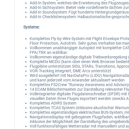
Add-In System, welches die Erweiterung des Flugzeug
Add-In Sichtsystem: Bietet viele vordefinierte Sichten z
Add-In Soundsystem: Fügt hunderte Hintergrundgeräusch
Add-In Checklistensystem: Halbautomatische gesproch
Systeme:
Komplettes Fly-by-Wire System mit Flight Envelope Prote
Floor Protection, Autotrim. Sehr gutes Verhalten bei ma
Vollkommen unabhängiger Autopilot mit kompletter CA
FPA/TRK an wählbar.
Vollkommen eigenständige digitale Triebwerksregelung
Komplette MCDU (kann über einen Web Browser bedient 
Flugpläne unterstützen SIDs, STARs, Transitions, Appr
VOR-Tracking integriert, DME Arcs unterstützt
Wird ausgeliefert mit NavDataPro (LIDO) Navigationsda
und kann jederzeit vom Anwender aktualisiert werden
Komplettes FS2Crew “Runway Awareness and Advisory Sy
14 ECAM Bildschirmseiten zur Darstellung relevanter F
Vollintegrierter digitaler Flugdatenschreiber (DFDR) m
visuellen Daten Ihres Fluges exportiert werden zwecks A
Komplettes ADIRS System
Komplettes TCAS System (inklusive akustischer Warnung
Komplettes eigenständiges elektrisches BUS-System, 
Navigationsdisplay mit gebogenen Flugpfaden, wählba
inklusive der Möglichkeit der Darstellung des umgebend
Voll funktionsfähiges Wetterradar mit manuellem und a