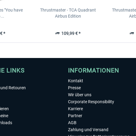
es "You have
Thrustmaster - TCA Quadrant
Thrustmaster
...
Airbus Edition
Air
€ *
109,99 € *
1
HE LINKS
INFORMATIONEN
Kontakt
und Retouren
Presse
Wir über uns
Corporate Responsibility
ieren
Karriere
eine
Partner
nloads
AGB
Zahlung und Versand