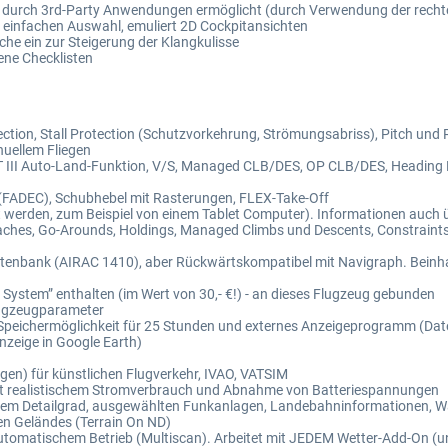
es durch 3rd-Party Anwendungen ermöglicht (durch Verwendung der rec
ur einfachen Auswahl, emuliert 2D Cockpitansichten
e ein zur Steigerung der Klangkulisse
ene Checklisten
ction, Stall Protection (Schutzvorkehrung, Strömungsabriss), Pitch und R
nuellem Fliegen
T III Auto-Land-Funktion, V/S, Managed CLB/DES, OP CLB/DES, Headin
 (FADEC), Schubhebel mit Rasterungen, FLEX-Take-Off
werden, zum Beispiel von einem Tablet Computer). Informationen auch ü
oaches, Go-Arounds, Holdings, Managed Climbs und Descents, Constraint
tenbank (AIRAC 1410), aber Rückwärtskompatibel mit Navigraph. Beinhal
stem” enthalten (im Wert von 30,- €!) - an dieses Flugzeug gebunden
lugzeugparameter
it Speichermöglichkeit für 25 Stunden und externes Anzeigeprogramm (Da
nzeige in Google Earth)
en) für künstlichen Flugverkehr, IVAO, VATSIM
mit realistischem Stromverbrauch und Abnahme von Batteriespannungen
rem Detailgrad, ausgewählten Funkanlagen, Landebahninformationen, W
en Geländes (Terrain On ND)
utomatischem Betrieb (Multiscan). Arbeitet mit JEDEM Wetter-Add-On (u