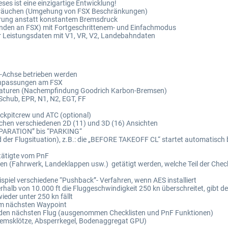
ses ist eine einzigartige Entwicklung!
rbräuchen (Umgehung von FSX Beschränkungen)
erung anstatt konstantem Bremsdruck
den an FSX) mit Fortgeschrittenem- und Einfachmodus
für Leistungsdaten mit V1, VR, V2, Landebahndaten
X-Achse betrieben werden
 Anpassungen am FSX
peraturen (Nachempfindung Goodrich Karbon-Bremsen)
Schub, EPR, N1, N2, EGT, FF
ckpitcrew und ATC (optional)
chen verschiedenen 2D (11) und 3D (16) Ansichten
EPARATION” bis “PARKING“
der Flugsituation), z.B.: die „BEFORE TAKEOFF CL“ startet automatisch 
tätigte vom PnF
n (Fahrwerk, Landeklappen usw.) getätigt werden, welche Teil der Check
ispiel verschiedene “Pushback”- Verfahren, wenn AES installiert
halb von 10.000 ft die Fluggeschwindigkeit 250 kn überschreitet, gibt 
ieder unter 250 kn fällt
m nächsten Waypoint
ür den nächsten Flug (ausgenommen Checklisten und PnF Funktionen)
Bremsklötze, Absperrkegel, Bodenaggregat GPU)