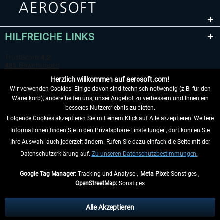
HILFREICHE LINKS
Herzlich willkommen auf aerosoft.com!
Wir verwenden Cookies. Einige davon sind technisch notwendig (z.B. für den
Warenkorb), andere helfen uns, unser Angebot zu verbessern und Ihnen ein
besseres Nutzererlebnis zu bieten.
Folgende Cookies akzeptieren Sie mit einem Klick auf Alle akzeptieren. Weitere
VERTRAG WIDERRUFEN
Informationen finden Sie in den Privatsphäre-Einstellungen, dort können Sie
Ihre Auswahl auch jederzeit ändern. Rufen Sie dazu einfach die Seite mit der
INFORMATIONEN
Datenschutzerklärung auf.
Zu unseren Datenschutzbestimmungen.
NICHTS MEHR VERPASSEN
Google Tag Manager:
Tracking und Analyse ,
Meta Pixel:
Sonstiges ,
OpenStreetMap:
Sonstiges
* Alle Preise inkl. gesetzl. Mehrwertsteuer zzgl.
Versandkosten
, wenn nicht
anders beschrieben.
Alle Akzeptieren
** Gilt für Lieferungen innerhalb Deutschlands, Lieferzeiten für andere Länder