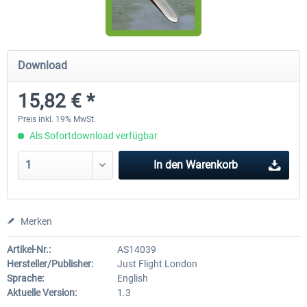
Airbus Bundle
iFly Jets - The 737NG for 
Download
15,82 € *
52,33 € *
59,22 € *
Preis inkl. 19% MwSt.
Als Sofortdownload verfügbar
In den
Warenkorb
Merken
Artikel-Nr.:
AS14039
Hersteller/Publisher:
Just Flight London
Sprache:
English
Aktuelle Version:
1.3