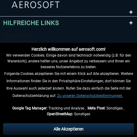
HILFREICHE LINKS
Herzlich willkommen auf aerosoft.com!
Wir verwenden Cookies. Einige davon sind technisch notwendig (z.B. für den
Warenkorb), andere helfen uns, unser Angebot zu verbessern und Ihnen ein
besseres Nutzererlebnis zu bieten.
Folgende Cookies akzeptieren Sie mit einem Klick auf Alle akzeptieren. Weitere
VERTRAG WIDERRUFEN
Informationen finden Sie in den Privatsphäre-Einstellungen, dort können Sie
Ihre Auswahl auch jederzeit ändern. Rufen Sie dazu einfach die Seite mit der
INFORMATIONEN
Datenschutzerklärung auf.
Zu unseren Datenschutzbestimmungen.
NICHTS MEHR VERPASSEN
Google Tag Manager:
Tracking und Analyse ,
Meta Pixel:
Sonstiges ,
OpenStreetMap:
Sonstiges
* Alle Preise inkl. gesetzl. Mehrwertsteuer zzgl.
Versandkosten
, wenn nicht
anders beschrieben.
Alle Akzeptieren
** Gilt für Lieferungen innerhalb Deutschlands, Lieferzeiten für andere Länder