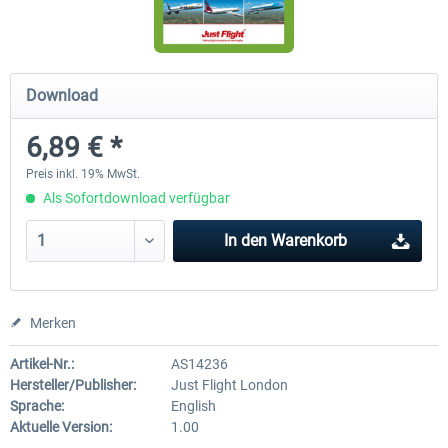
Airbus Bundle
iFly Jets - The 737NG for 
Download
6,89 € *
52,33 € *
59,22 € *
Preis inkl. 19% MwSt.
Als Sofortdownload verfügbar
In den
Warenkorb
Merken
Artikel-Nr.:
AS14236
Hersteller/Publisher:
Just Flight London
Sprache:
English
Aktuelle Version:
1.00