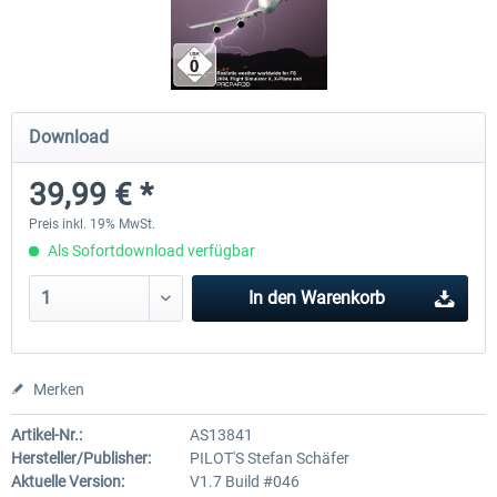
Ultimate Traffic Live
FS Global Real Weather..
Download
48,94 € *
39,99 € *
39,99 € *
Preis inkl. 19% MwSt.
Als Sofortdownload verfügbar
In den
Warenkorb
Merken
Artikel-Nr.:
AS13841
Hersteller/Publisher:
PILOT'S Stefan Schäfer
Aktuelle Version:
V1.7 Build #046