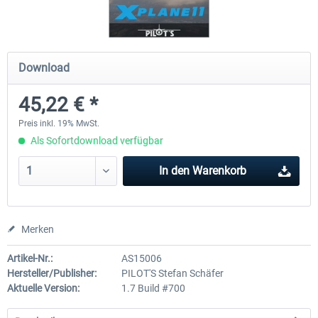
Traffic Global for X-Plane 12/11 (Mac)
FSDG - Flight Suite Pro
Download
45,22 € *
44,58 € *
9,99 € *
Preis inkl. 19% MwSt.
Als Sofortdownload verfügbar
In den
Warenkorb
Merken
Artikel-Nr.:
AS15006
Hersteller/Publisher:
PILOT'S Stefan Schäfer
Aktuelle Version:
1.7 Build #700