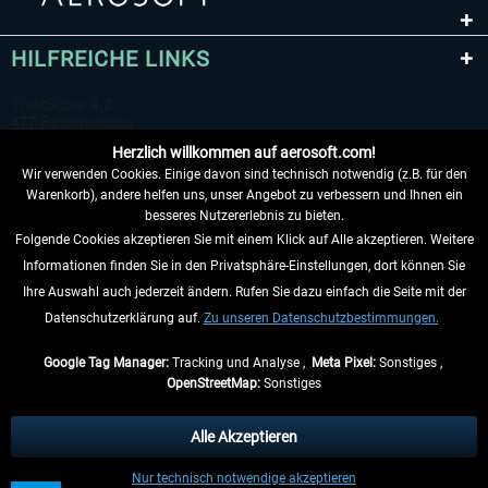
HILFREICHE LINKS
Herzlich willkommen auf aerosoft.com!
Wir verwenden Cookies. Einige davon sind technisch notwendig (z.B. für den
Warenkorb), andere helfen uns, unser Angebot zu verbessern und Ihnen ein
besseres Nutzererlebnis zu bieten.
Folgende Cookies akzeptieren Sie mit einem Klick auf Alle akzeptieren. Weitere
VERTRAG WIDERRUFEN
Informationen finden Sie in den Privatsphäre-Einstellungen, dort können Sie
Ihre Auswahl auch jederzeit ändern. Rufen Sie dazu einfach die Seite mit der
INFORMATIONEN
Datenschutzerklärung auf.
Zu unseren Datenschutzbestimmungen.
NICHTS MEHR VERPASSEN
Google Tag Manager:
Tracking und Analyse ,
Meta Pixel:
Sonstiges ,
OpenStreetMap:
Sonstiges
* Alle Preise inkl. gesetzl. Mehrwertsteuer zzgl.
Versandkosten
, wenn nicht
anders beschrieben.
Alle Akzeptieren
** Gilt für Lieferungen innerhalb Deutschlands, Lieferzeiten für andere Länder
Nur technisch notwendige akzeptieren
entnehmen Sie bitte den
Versandinformationen
.