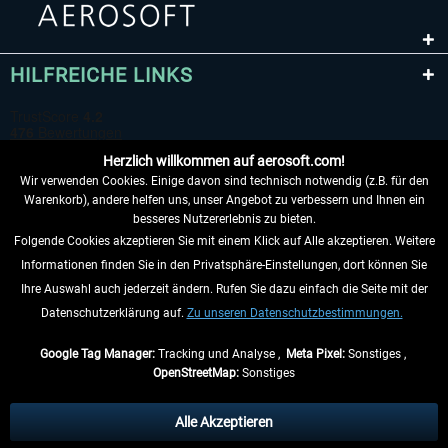
HILFREICHE LINKS
Herzlich willkommen auf aerosoft.com!
Wir verwenden Cookies. Einige davon sind technisch notwendig (z.B. für den
Warenkorb), andere helfen uns, unser Angebot zu verbessern und Ihnen ein
besseres Nutzererlebnis zu bieten.
Folgende Cookies akzeptieren Sie mit einem Klick auf Alle akzeptieren. Weitere
VERTRAG WIDERRUFEN
Informationen finden Sie in den Privatsphäre-Einstellungen, dort können Sie
Ihre Auswahl auch jederzeit ändern. Rufen Sie dazu einfach die Seite mit der
INFORMATIONEN
Datenschutzerklärung auf.
Zu unseren Datenschutzbestimmungen.
NICHTS MEHR VERPASSEN
Google Tag Manager:
Tracking und Analyse ,
Meta Pixel:
Sonstiges ,
OpenStreetMap:
Sonstiges
* Alle Preise inkl. gesetzl. Mehrwertsteuer zzgl.
Versandkosten
, wenn nicht
anders beschrieben.
Alle Akzeptieren
** Gilt für Lieferungen innerhalb Deutschlands, Lieferzeiten für andere Länder