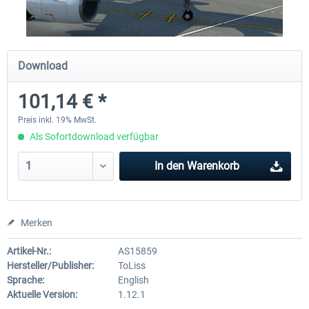
Diamond DA-62
Cessna 208 Grand Caravan 
Download
Series XP
101,14 € *
37,95 € *
48,95 € *
Preis inkl. 19% MwSt.
Als Sofortdownload verfügbar
In den
Warenkorb
Merken
Artikel-Nr.:
AS15859
Hersteller/Publisher:
ToLiss
Sprache:
English
Aktuelle Version:
1.12.1