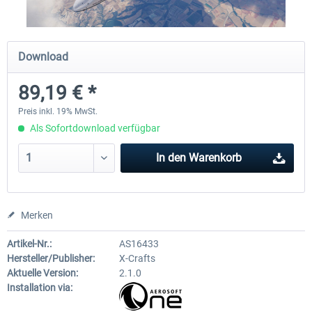
Diamond DA-62
Cessna 208 Grand Caravan 
Download
Series XP
89,19 € *
37,95 € *
48,95 € *
Preis inkl. 19% MwSt.
Als Sofortdownload verfügbar
In den
Warenkorb
Merken
Artikel-Nr.:
AS16433
Hersteller/Publisher:
X-Crafts
Aktuelle Version:
2.1.0
Installation via: