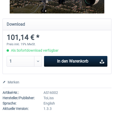
Diamond DA-62
Cessna 208 Grand Caravan 
Download
Series XP
101,14 € *
37,95 € *
48,95 € *
Preis inkl. 19% MwSt.
Als Sofortdownload verfügbar
In den
Warenkorb
Merken
Artikel-Nr.:
AS16002
Hersteller/Publisher:
ToLiss
Sprache:
English
Aktuelle Version:
1.3.3