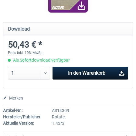
Diamond DA-62
Cessna 208 Grand Caravan 
Download
Series XP
50,43 € *
37,95 € *
48,95 € *
Preis inkl. 19% MwSt.
Als Sofortdownload verfügbar
In den
Warenkorb
Merken
Artikel-Nr.:
AS14309
Hersteller/Publisher:
Rotate
Aktuelle Version:
1.43r3