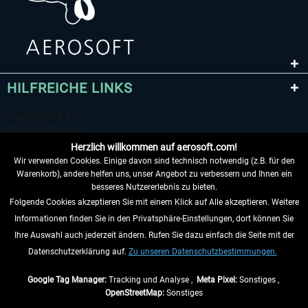
HILFREICHE LINKS
Herzlich willkommen auf aerosoft.com!
Wir verwenden Cookies. Einige davon sind technisch notwendig (z.B. für den
Warenkorb), andere helfen uns, unser Angebot zu verbessern und Ihnen ein
besseres Nutzererlebnis zu bieten.
Folgende Cookies akzeptieren Sie mit einem Klick auf Alle akzeptieren. Weitere
VERTRAG WIDERRUFEN
Informationen finden Sie in den Privatsphäre-Einstellungen, dort können Sie
Ihre Auswahl auch jederzeit ändern. Rufen Sie dazu einfach die Seite mit der
INFORMATIONEN
Datenschutzerklärung auf.
Zu unseren Datenschutzbestimmungen.
NICHTS MEHR VERPASSEN
Google Tag Manager:
Tracking und Analyse ,
Meta Pixel:
Sonstiges ,
OpenStreetMap:
Sonstiges
* Alle Preise inkl. gesetzl. Mehrwertsteuer zzgl.
Versandkosten
, wenn nicht