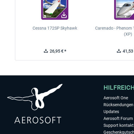
Cessna 172SP Skyhawk
Carenado - Phenom 1
(XP)
26,95 € *
41,53 
HILFREIC
Aerosoft One
Rücksendungen 
Updates
Aerosoft Forum
Support kontakt
Geschenkgutsch