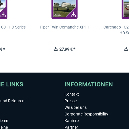
00 - HD Series
Piper Twin Comanche XP11
Carenado - C2
HD S
€ *
27,99 € *
HE LINKS
INFORMATIONEN
Kontakt
und Retouren
Presse
Wir über uns
Corporate Responsibility
ieren
Karriere
eine
Partner