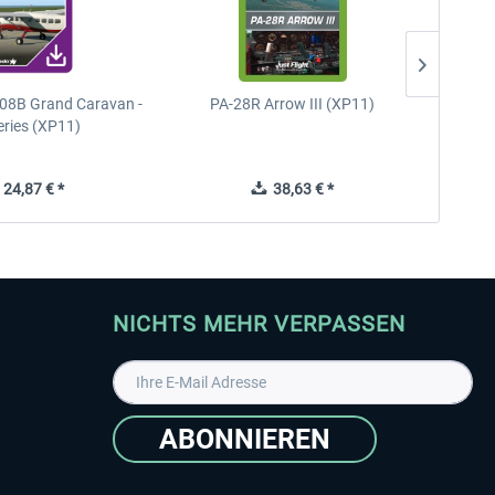
08B Grand Caravan -
PA-28R Arrow III (XP11)
PA-28
eries (XP11)
24,87 € *
38,63 € *
NICHTS MEHR VERPASSEN
ABONNIEREN