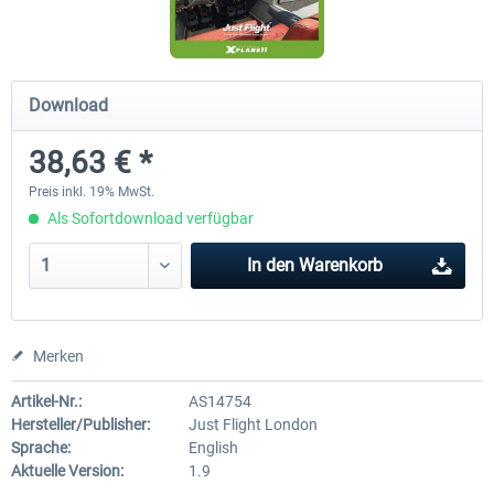
Diamond DA-62
Cessna 208 Grand Caravan 
Download
Series XP
38,63 € *
37,95 € *
48,95 € *
Preis inkl. 19% MwSt.
Als Sofortdownload verfügbar
In den
Warenkorb
Merken
Artikel-Nr.:
AS14754
Hersteller/Publisher:
Just Flight London
Sprache:
English
Aktuelle Version:
1.9