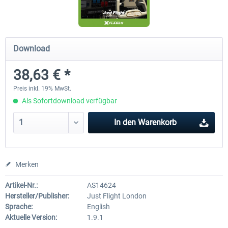
Diamond DA-62
Cessna 208 Grand Caravan 
Download
Series XP
38,63 € *
37,95 € *
48,95 € *
Preis inkl. 19% MwSt.
Als Sofortdownload verfügbar
In den
Warenkorb
Merken
Artikel-Nr.:
AS14624
Hersteller/Publisher:
Just Flight London
Sprache:
English
Aktuelle Version:
1.9.1