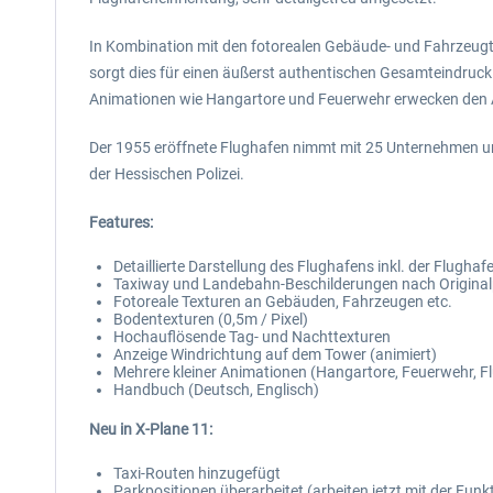
In Kombination mit den fotorealen Gebäude- und Fahrzeug
sorgt dies für einen äußerst authentischen Gesamteindruck
Animationen wie Hangartore und Feuerwehr erwecken den Ai
Der 1955 eröffnete Flughafen nimmt mit 25 Unternehmen un
der Hessischen Polizei.
Features:
Detaillierte Darstellung des Flughafens inkl. der Flugha
Taxiway und Landebahn-Beschilderungen nach Origina
Fotoreale Texturen an Gebäuden, Fahrzeugen etc.
Bodentexturen (0,5m / Pixel)
Hochauflösende Tag- und Nachttexturen
Anzeige Windrichtung auf dem Tower (animiert)
Mehrere kleiner Animationen (Hangartore, Feuerwehr, F
Handbuch (Deutsch, Englisch)
Neu in X-Plane 11:
Taxi-Routen hinzugefügt
Parkpositionen überarbeitet (arbeiten jetzt mit der Fun