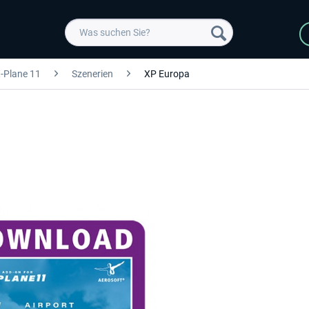
-Plane 11
Szenerien
XP Europa