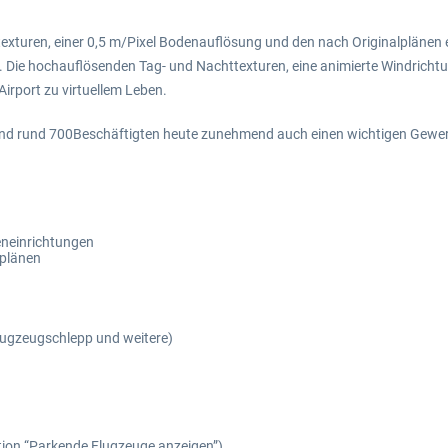
texturen, einer 0,5 m/Pixel Bodenauflösung und den nach Originalplän
. Die hochauflösenden Tag- und Nachttexturen, eine animierte Windrich
rport zu virtuellem Leben.
d rund 700Beschäftigten heute zunehmend auch einen wichtigen Gewerbe
feneinrichtungen
lplänen
lugzeugschlepp und weitere)
ktion “Parkende Flugzeuge anzeigen”)