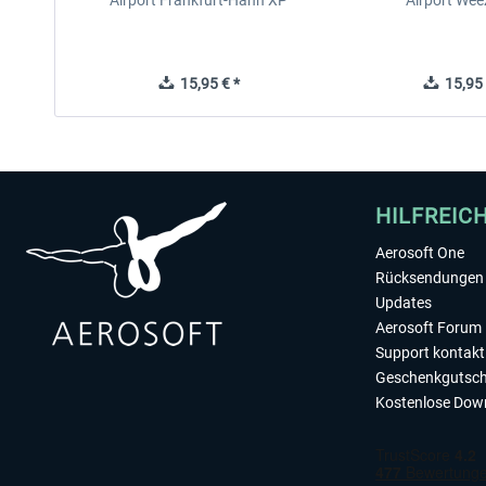
Airport Frankfurt-Hahn XP
Airport Wee
15,95 € *
15,95 
HILFREIC
Aerosoft One
Rücksendungen 
Updates
Aerosoft Forum
Support kontakt
Geschenkgutsch
Kostenlose Dow