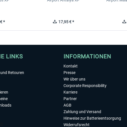
ze XP
Airport Antalya XP
Airport Ma
€ *
17,95 € *
HE LINKS
INFORMATIONEN
Kontakt
und Retouren
Presse
Wir über uns
Corporate Responsibility
ieren
Karriere
eine
Partner
nloads
AGB
Zahlung und Versand
Hinweise zur Batterieentsorgung
Widerrufsrecht