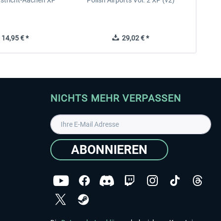
astricht-Aachen XP
Polish Airports Vol. 2 XP (v2)
14,95 € *
29,02 € *
NICHTS MEHR VERPASSEN
ABONNIEREN