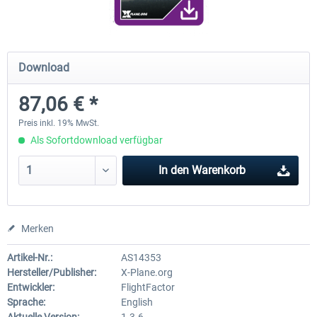
Diamond DA-62
Cessna 208 Grand Caravan 
Download
Series XP
87,06 € *
37,95 € *
48,95 € *
Preis inkl. 19% MwSt.
Als Sofortdownload verfügbar
In den
Warenkorb
Merken
Artikel-Nr.:
AS14353
Hersteller/Publisher:
X-Plane.org
Entwickler:
FlightFactor
Sprache:
English