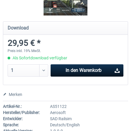
Im Köblitzer Bergland 3 reloaded
VirtualTracks - Ringbahn Be
Download
29,95 € *
29,95 € *
34,95 € *
Preis inkl. 19% MwSt.
Als Sofortdownload verfügbar
In den
Warenkorb
Merken
Artikel-Nr.:
AS51122
Hersteller/Publisher:
Aerosoft
Entwickler:
SAD Railsim
Sprache:
Deutsch/English