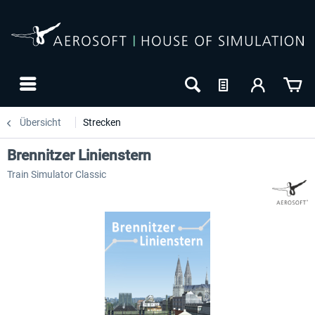
Übersicht
Strecken
Brennitzer Linienstern
Train Simulator Classic