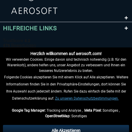
HILFREICHE LINKS
Herzlich willkommen auf aerosoft.com!
Wir verwenden Cookies. Einige davon sind technisch notwendig (z.B. für den
Warenkorb), andere helfen uns, unser Angebot zu verbessern und Ihnen ein
besseres Nutzererlebnis zu bieten.
Folgende Cookies akzeptieren Sie mit einem Klick auf Alle akzeptieren. Weitere
VERTRAG WIDERRUFEN
Informationen finden Sie in den Privatsphäre-Einstellungen, dort können Sie
Ihre Auswahl auch jederzeit ändern. Rufen Sie dazu einfach die Seite mit der
INFORMATIONEN
Datenschutzerklärung auf.
Zu unseren Datenschutzbestimmungen.
NICHTS MEHR VERPASSEN
Google Tag Manager:
Tracking und Analyse ,
Meta Pixel:
Sonstiges ,
OpenStreetMap:
Sonstiges
* Alle Preise inkl. gesetzl. Mehrwertsteuer zzgl.
Versandkosten
, wenn nicht
anders beschrieben.
Alle Akzeptieren