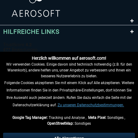
HILFREICHE LINKS
Herzlich willkommen auf aerosoft.com!
Wir verwenden Cookies. Einige davon sind technisch notwendig (z.B. für den
Warenkorb), andere helfen uns, unser Angebot zu verbessern und Ihnen ein
besseres Nutzererlebnis zu bieten.
Folgende Cookies akzeptieren Sie mit einem Klick auf Alle akzeptieren. Weitere
VERTRAG WIDERRUFEN
Informationen finden Sie in den Privatsphäre-Einstellungen, dort können Sie
Ihre Auswahl auch jederzeit ändern. Rufen Sie dazu einfach die Seite mit der
INFORMATIONEN
Datenschutzerklärung auf.
Zu unseren Datenschutzbestimmungen.
NICHTS MEHR VERPASSEN
Google Tag Manager:
Tracking und Analyse ,
Meta Pixel:
Sonstiges ,
OpenStreetMap:
Sonstiges
* Alle Preise inkl. gesetzl. Mehrwertsteuer zzgl.
Versandkosten
, wenn nicht
anders beschrieben.