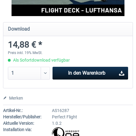
Perfect Flight - Flying Germany MSFS
Perfect Flight - FS Explorer -
Download
Italy MSFS
14,88 € *
14,88 € *
17,26 € *
Preis inkl. 19% MwSt.
Als Sofortdownload verfügbar
In den
Warenkorb
Merken
Artikel-Nr.:
AS16287
Hersteller/Publisher:
Perfect Flight
Aktuelle Version:
1.0.2
Installation via: