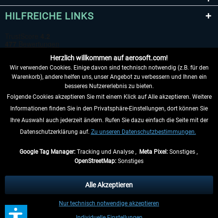
HILFREICHE LINKS
Herzlich willkommen auf aerosoft.com!
Wir verwenden Cookies. Einige davon sind technisch notwendig (z.B. für den
Warenkorb), andere helfen uns, unser Angebot zu verbessern und Ihnen ein
besseres Nutzererlebnis zu bieten.
Folgende Cookies akzeptieren Sie mit einem Klick auf Alle akzeptieren. Weitere
VERTRAG WIDERRUFEN
Informationen finden Sie in den Privatsphäre-Einstellungen, dort können Sie
Ihre Auswahl auch jederzeit ändern. Rufen Sie dazu einfach die Seite mit der
INFORMATIONEN
Datenschutzerklärung auf.
Zu unseren Datenschutzbestimmungen.
NICHTS MEHR VERPASSEN
Google Tag Manager:
Tracking und Analyse ,
Meta Pixel:
Sonstiges ,
OpenStreetMap:
Sonstiges
* Alle Preise inkl. gesetzl. Mehrwertsteuer zzgl.
Versandkosten
, wenn nicht
anders beschrieben.
Alle Akzeptieren
** Gilt für Lieferungen innerhalb Deutschlands, Lieferzeiten für andere Länder
Nur technisch notwendige akzeptieren
entnehmen Sie bitte den
Versandinformationen
.
Individuelle Einstellungen