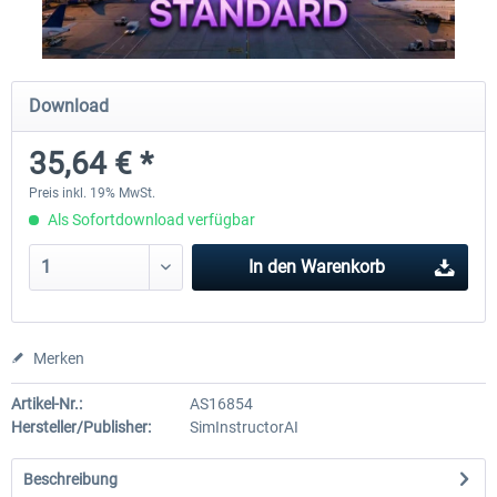
rkApps - FSRealistic Pro MSFS
Aerosoft Tool Simple Traf
Download
35,64 € *
33,32 € *
14,88 € *
Preis inkl. 19% MwSt.
Als Sofortdownload verfügbar
In den
Warenkorb
Merken
Artikel-Nr.:
AS16854
Hersteller/Publisher:
SimInstructorAI
Beschreibung