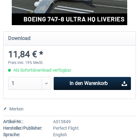
rkApps - FSRealistic Pro MSFS
Aerosoft Tool Simple Traf
Download
33,32 € *
14,88 € *
11,84 € *
Preis inkl. 19% MwSt.
Als Sofortdownload verfügbar
In den
Warenkorb
Merken
Artikel-Nr.:
AS15849
Hersteller/Publisher:
Perfect Flight
Sprache:
English