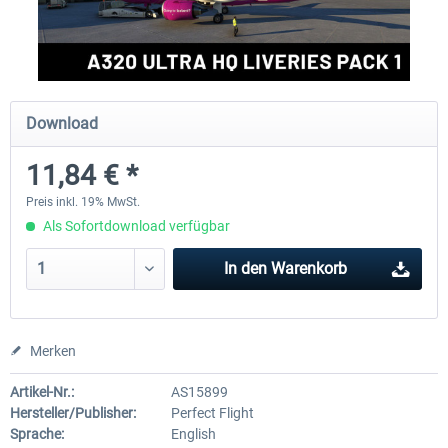
rkApps - FSRealistic Pro MSFS
Aerosoft Tool Simple Traf
Download
33,32 € *
14,88 € *
11,84 € *
Preis inkl. 19% MwSt.
Als Sofortdownload verfügbar
In den
Warenkorb
Merken
Artikel-Nr.:
AS15899
Hersteller/Publisher:
Perfect Flight
Sprache:
English