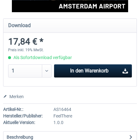
Aerosoft Mega Airport Brüssel
Aerosoft Airport Köln/Bo
Download
17,84 € *
24,95 € *
17,95 € *
Preis inkl. 19% MwSt.
Als Sofortdownload verfügbar
In den
Warenkorb
Merken
Artikel-Nr.:
AS16464
Hersteller/Publisher:
FeelThere
Aktuelle Version:
1.0.0
Beschreibung