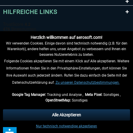
HILFREICHE LINKS
Herzlich willkommen auf aerosoft.com!
Wir verwenden Cookies. Einige davon sind technisch notwendig (z.B. für den
Warenkorb), andere helfen uns, unser Angebot zu verbessern und Ihnen ein
besseres Nutzererlebnis zu bieten.
Folgende Cookies akzeptieren Sie mit einem Klick auf Alle akzeptieren. Weitere
VERTRAG WIDERRUFEN
Informationen finden Sie in den Privatsphäre-Einstellungen, dort können Sie
Ihre Auswahl auch jederzeit ändern. Rufen Sie dazu einfach die Seite mit der
INFORMATIONEN
Datenschutzerklärung auf.
Zu unseren Datenschutzbestimmungen.
NICHTS MEHR VERPASSEN
Google Tag Manager:
Tracking und Analyse ,
Meta Pixel:
Sonstiges ,
OpenStreetMap:
Sonstiges
* Alle Preise inkl. gesetzl. Mehrwertsteuer zzgl.
Versandkosten
, wenn nicht
anders beschrieben.
Alle Akzeptieren
** Gilt für Lieferungen innerhalb Deutschlands, Lieferzeiten für andere Länder
Nur technisch notwendige akzeptieren
entnehmen Sie bitte den
Versandinformationen
.