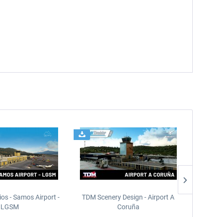
ios - Samos Airport -
TDM Scenery Design - Airport A
FlyLo
LGSM
Coruña