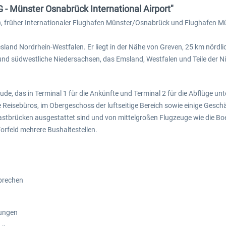
- Münster Osnabrück International Airport"
früher Internationaler Flughafen Münster/Osnabrück und Flughafen Müns
desland Nordrhein-Westfalen. Er liegt in der Nähe von Greven, 25 km nörd
und südwestliche Niedersachsen, das Emsland, Westfalen und Teile der Ni
, das in Terminal 1 für die Ankünfte und Terminal 2 für die Abflüge untert
 Reisebüros, im Obergeschoss der luftseitige Bereich sowie einige Gesc
gastbrücken ausgestattet sind und von mittelgroßen Flugzeuge wie die Boe
rfeld mehrere Bushaltestellen.
prechen
rungen