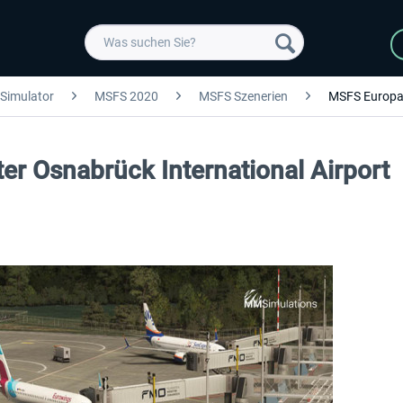
 Simulator
MSFS 2020
MSFS Szenerien
MSFS Europ
r Osnabrück International Airport