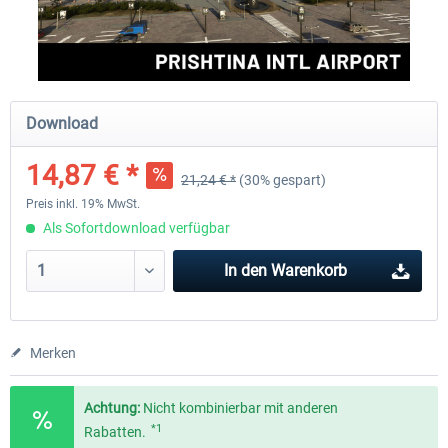
Aerosoft Mega Airport Brüssel
Aerosoft Airport Köln/Bo
Download
24,95 € *
17,95 € *
14,87 € *
21,24 € *
(30% gespart)
Preis inkl. 19% MwSt.
Als Sofortdownload verfügbar
In den
Warenkorb
Merken
Achtung:
Nicht kombinierbar mit anderen
*1
Rabatten.