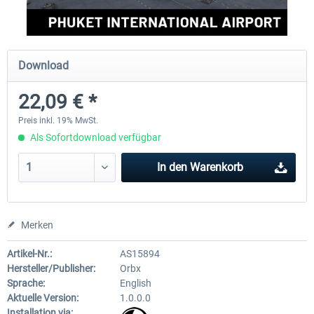
Aerosoft Mt. Everest Airports Vol. 1 -
Aerosoft Mt. Everest Airports V
Download
Lukla
Phaplu...
22,09 € *
9,95 € *
9,95 € *
Preis inkl. 19% MwSt.
Als Sofortdownload verfügbar
In den
Warenkorb
Merken
Artikel-Nr.:
AS15894
Hersteller/Publisher:
Orbx
Sprache:
English
Aktuelle Version:
1.0.0.0
Installation via: