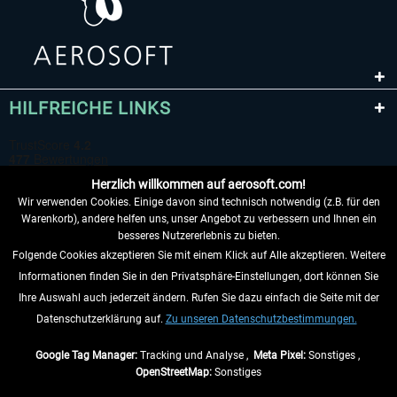
HILFREICHE LINKS
Herzlich willkommen auf aerosoft.com!
Wir verwenden Cookies. Einige davon sind technisch notwendig (z.B. für den
Warenkorb), andere helfen uns, unser Angebot zu verbessern und Ihnen ein
besseres Nutzererlebnis zu bieten.
Folgende Cookies akzeptieren Sie mit einem Klick auf Alle akzeptieren. Weitere
VERTRAG WIDERRUFEN
Informationen finden Sie in den Privatsphäre-Einstellungen, dort können Sie
Ihre Auswahl auch jederzeit ändern. Rufen Sie dazu einfach die Seite mit der
INFORMATIONEN
Datenschutzerklärung auf.
Zu unseren Datenschutzbestimmungen.
NICHTS MEHR VERPASSEN
Google Tag Manager:
Tracking und Analyse ,
Meta Pixel:
Sonstiges ,
OpenStreetMap:
Sonstiges
* Alle Preise inkl. gesetzl. Mehrwertsteuer zzgl.
Versandkosten
, wenn nicht