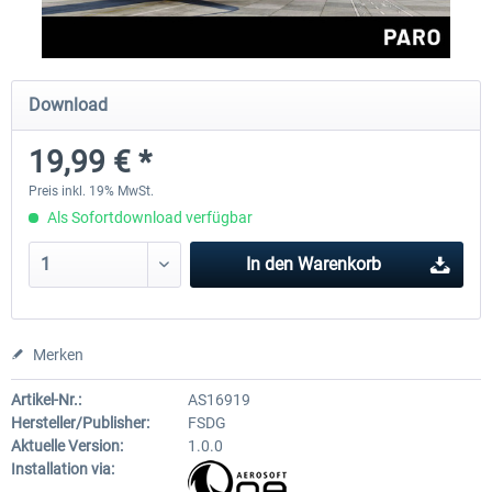
Aerosoft Mt. Everest Airports Vol. 1 -
Aerosoft Mt. Everest Airports V
Download
Lukla
Phaplu...
19,99 € *
9,95 € *
9,95 € *
Preis inkl. 19% MwSt.
Als Sofortdownload verfügbar
In den
Warenkorb
Merken
Artikel-Nr.:
AS16919
Hersteller/Publisher:
FSDG
Aktuelle Version:
1.0.0
Installation via: