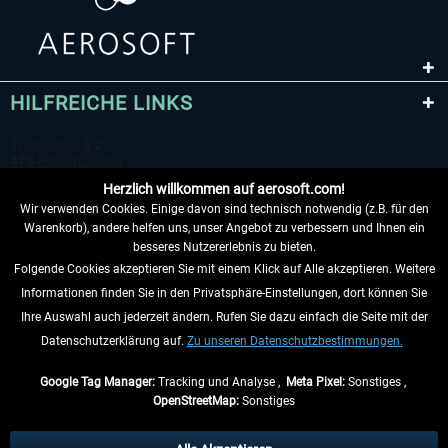
HILFREICHE LINKS
Herzlich willkommen auf aerosoft.com!
Wir verwenden Cookies. Einige davon sind technisch notwendig (z.B. für den
Warenkorb), andere helfen uns, unser Angebot zu verbessern und Ihnen ein
besseres Nutzererlebnis zu bieten.
Folgende Cookies akzeptieren Sie mit einem Klick auf Alle akzeptieren. Weitere
VERTRAG WIDERRUFEN
Informationen finden Sie in den Privatsphäre-Einstellungen, dort können Sie
Ihre Auswahl auch jederzeit ändern. Rufen Sie dazu einfach die Seite mit der
INFORMATIONEN
Datenschutzerklärung auf.
Zu unseren Datenschutzbestimmungen.
NICHTS MEHR VERPASSEN
Google Tag Manager:
Tracking und Analyse ,
Meta Pixel:
Sonstiges ,
OpenStreetMap:
Sonstiges
* Alle Preise inkl. gesetzl. Mehrwertsteuer zzgl.
Versandkosten
, wenn nicht
anders beschrieben.